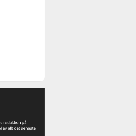
 redaktion på
l av allt det senaste