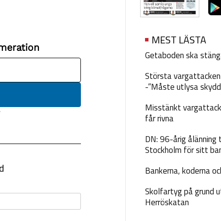
MEST LÄSTA
Getaboden ska stäng
Största vargattacken i
-”Måste utlysa skydd
Misstänkt vargattack
får rivna
DN: 96-årig ålänning t
Stockholm för sitt ba
Bankerna, koderna och
Skolfartyg på grund u
Herröskatan