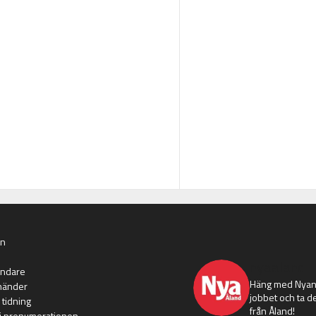
an
nyaaland
ändare
Häng med Nyans
händer
jobbet och ta de
 tidning
från Åland!
i prenumerationen