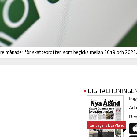
och tre månader för skattebrotten som begicks mellan 2019 och 2022.
DIGITALTIDNINGE
Logg
Arki
Regi
Läs dagens Nya Åland