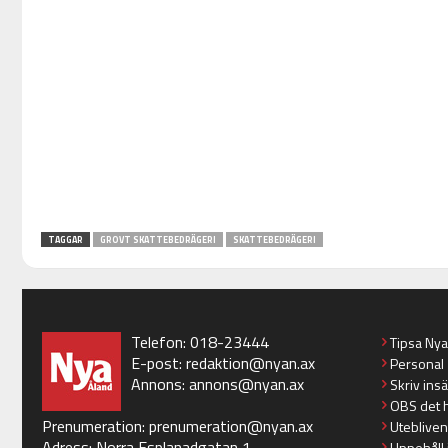
TAGGAR
GROVT SKATTEBEDRÄGERI
SKATTEBEDRÄGERI
Telefon: 018-23444
Tipsa Ny
E-post:
redaktion@nyan.ax
Personal
Annons:
annons@nyan.ax
Skriv ins
OBS det 
Prenumeration:
prenumeration@nyan.ax
Utebliven
Adress: Norra Esplanadgatan 1
Uppehåll 