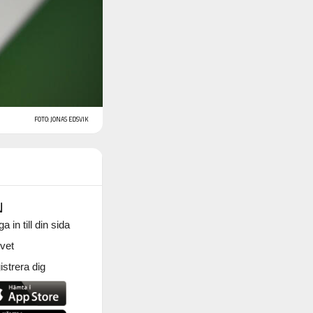
FOTO: JONAS EDSVIK
N
a in till din sida
vet
strera dig