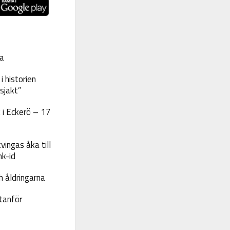
a
 historien
sjakt”
 i Eckerö – 17
vingas åka till
nk-id
 åldringarna
tanför