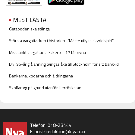
MEST LÄSTA
Getaboden ska stänga
Största vargattacken i historien -”Måste utlysa skyddsjakt”
Misstänkt vargattack i Eckerö – 17 får rivna
DN: 96-årig ålänning tvingas åka till Stockholm för sitt bank-id
Bankerna, koderna och åldringarna
Skolfartyg på grund utanför Herröskatan
Telefon: 018-23444
E-post:
redaktion@nyan.ax