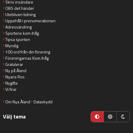
Skriv insändare
OBS det händer
Utebliven tidning
Uppehåll i prenumerationen
Adressändring
Sportens kom ihåg
Tipsa sporten
Myndig
100 ord från din förening
Föreningarnas Kom ihåg
Gratulerar
Ny på Åland
Nyans Ros
Nygifta
Vi firar
Om Nya Åland
Dataskydd
Välj tema