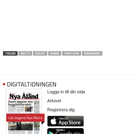
TAGGAR
BASTÖ
BLÅLJUS
BRAND
FINSTRÖM
MARKBRAND
DIGITALTIDNINGEN
Logga in till din sida
Arkivet
Registrera dig
Läs dagens Nya Åland