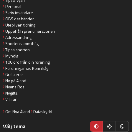
Tipsa Nyan
Personal
Skriv insändare
OBS det händer
Utebliven tidning
Uppehåll i prenumerationen
Adressändring
Sportens kom ihåg
Tipsa sporten
Myndig
100 ord från din förening
Föreningarnas Kom ihåg
Gratulerar
Ny på Åland
Nyans Ros
Nygifta
Vi firar
Om Nya Åland
Dataskydd
Välj tema