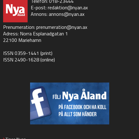
Telefon: 018-23444
E-post:
redaktion@nyan.ax
Annons:
annons@nyan.ax
Prenumeration:
prenumeration@nyan.ax
Adress: Norra Esplanadgatan 1
22100 Mariehamn
ISSN 0359-1441 (print)
ISSN 2490-1628 (online)