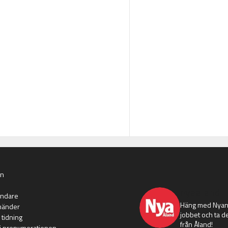
an
nyaaland
ändare
Häng med Nyans
händer
jobbet och ta de
 tidning
från Åland!
i prenumerationen