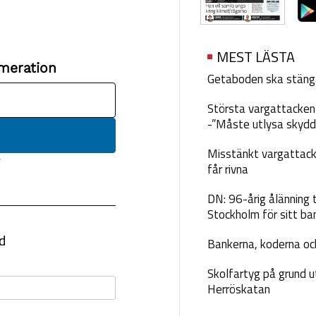
MEST LÄSTA
Getaboden ska stäng
Största vargattacken i
-”Måste utlysa skydd
Misstänkt vargattack
får rivna
DN: 96-årig ålänning t
Stockholm för sitt ba
Bankerna, koderna och
Skolfartyg på grund u
Herröskatan