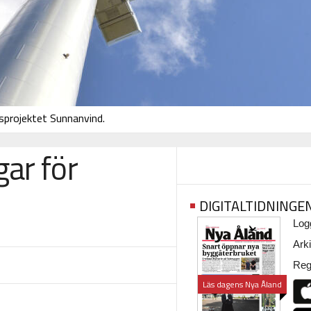
sprojektet Sunnanvind.
ar för
DIGITALTIDNINGE
Logg
Arki
Regi
Läs dagens Nya Åland