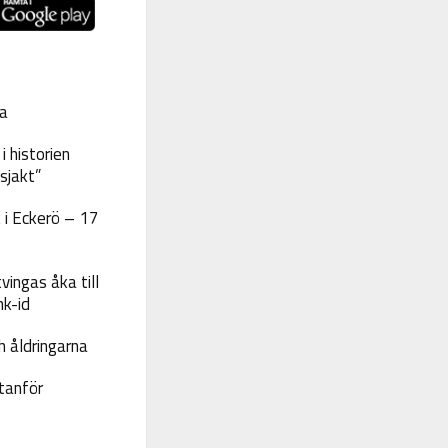
a
 historien
sjakt”
 i Eckerö – 17
vingas åka till
nk-id
 åldringarna
tanför