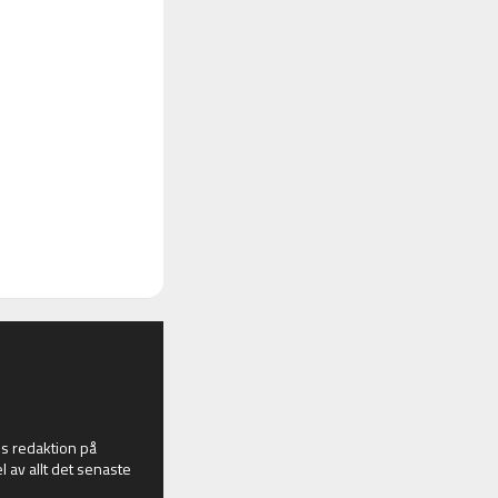
 redaktion på
l av allt det senaste