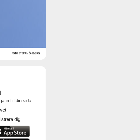
FOTO: STEFAN ÖHBERG
N
a in till din sida
vet
strera dig