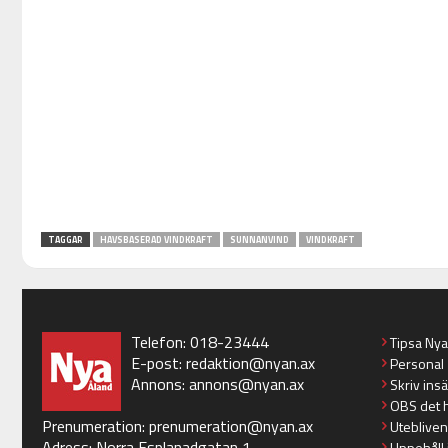
TAGGAR
HAVSBASERAD VINDKRAFT
SUNNANVIND
VINDKRAFT
Telefon: 018-23444
Tipsa Ny
E-post:
redaktion@nyan.ax
Personal
Annons:
annons@nyan.ax
Skriv ins
OBS det 
Prenumeration:
prenumeration@nyan.ax
Utebliven
Adress: Norra Esplanadgatan 1
Uppehåll 