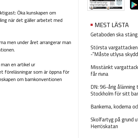
 viktigast: Öka kunskapen om
ling när det gäller arbetet med
MEST LÄSTA
Getaboden ska stäng
rna men under året arrangerar man
Största vargattacken i
tionen.
-”Måste utlysa skydd
man en artikel ur
Misstänkt vargattack
et föreläsningar som är öppna för
får rivna
kunskapen om barnkonventionen
DN: 96-årig ålänning t
Stockholm för sitt ba
Bankerna, koderna och
Skolfartyg på grund u
Herröskatan