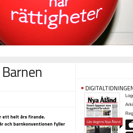
a Barnen
DIGITALTIDNINGE
Logg
Arki
Regi
 ett helt års firande.
Läs dagens Nya Åland
r och barnkonventionen fyller