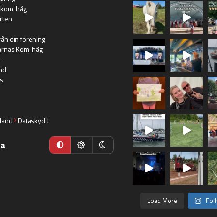
 kom ihåg
rten
rån din förening
arnas Kom ihåg
r
nd
s
land
Dataskydd
ma
Load More
Fol