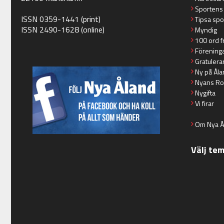
Sportens
ISSN 0359-1441 (print)
Tipsa spo
ISSN 2490-1628 (online)
Myndig
100 ord f
Förening
Gratulera
Ny på Åla
Nyans Ro
Nygifta
Vi firar
Om Nya Å
Välj te