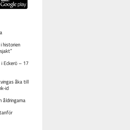
a
 historien
sjakt”
 i Eckerö – 17
vingas åka till
nk-id
 åldringarna
tanför