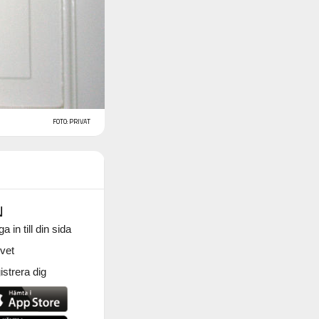
FOTO: PRIVAT
N
a in till din sida
vet
strera dig