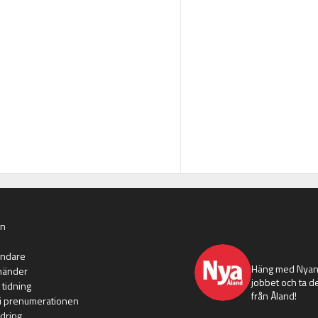
an
nyaaland
ändare
Häng med Nyans
händer
jobbet och ta de
 tidning
från Åland!
i prenumerationen
dring