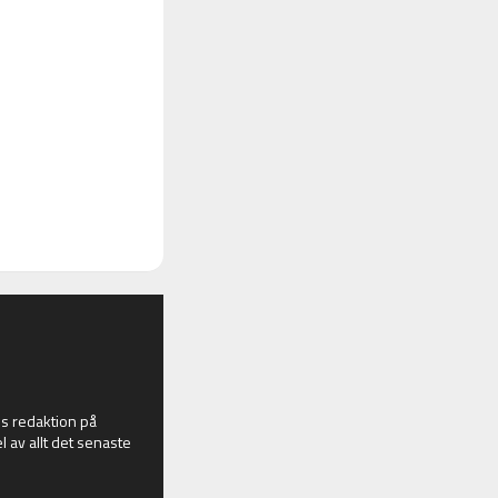
 redaktion på
l av allt det senaste