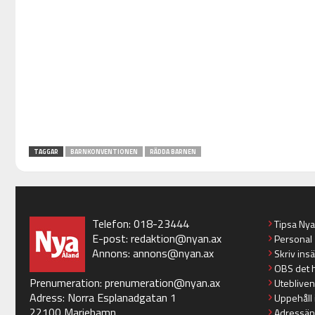
TAGGAR
BARNKONVENTIONEN
RÄDDA BARNEN
Telefon: 018-23444
Tipsa Ny
E-post:
redaktion@nyan.ax
Personal
Annons:
annons@nyan.ax
Skriv ins
OBS det 
Prenumeration:
prenumeration@nyan.ax
Utebliven
Adress: Norra Esplanadgatan 1
Uppehåll 
22100 Mariehamn
Adressän