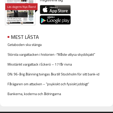
Läs dagens Nya Åland
MEST LÄSTA
Getaboden ska stänga
Största vargattacken i historien -”Måste utlysa skyddsjakt”
Misstänkt vargattack i Eckerö – 17 får rivna
DN: 96-årig ålänning tvingas åka till Stockholm för sitt bank-id
Fårägaren om attacken – ”psykiskt och fysiskt jobbigt”
Bankerna, koderna och åldringarna