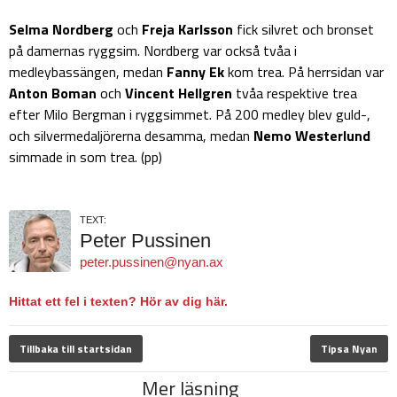
Selma Nordberg
och
Freja Karlsson
fick silvret och bronset
på damernas ryggsim. Nordberg var också tvåa i
medleybassängen, medan
Fanny Ek
kom trea. På herrsidan var
Anton Boman
och
Vincent Hellgren
tvåa respektive trea
efter Milo Bergman i ryggsimmet. På 200 medley blev guld-,
och silvermedaljörerna desamma, medan
Nemo Westerlund
simmade in som trea. (pp)
TEXT:
Peter Pussinen
peter.pussinen@nyan.ax
Hittat ett fel i texten? Hör av dig här.
Tillbaka till startsidan
Tipsa Nyan
Mer läsning