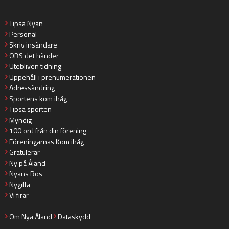
Tipsa Nyan
Personal
Skriv insändare
OBS det händer
Utebliven tidning
Uppehåll i prenumerationen
Adressändring
Sportens kom ihåg
Tipsa sporten
Myndig
100 ord från din förening
Föreningarnas Kom ihåg
Gratulerar
Ny på Åland
Nyans Ros
Nygifta
Vi firar
Om Nya Åland
Dataskydd