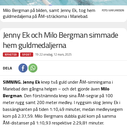
Milo Bergman på bilden, samt Jenny Ek, tog hem
FOTO: IVAR JANSSON
guldmedaljerna på ÅM-sträckorna i Mariebad.
Jenny Ek och Milo Bergman simmade
hem guldmedaljerna
19:22 onsdag, 12 mars, 2025
NYHETER
SPORT
DELA
SIMNING.
Jenny Ek
knep två guld under ÅM-simningarna i
Mariebad den gångna helgen – och det gjorde även
Milo
Bergman
. Den förstnämnda knep sina ÅM-segrar på 100
meter rygg samt 200 meter medley. I ryggsim slog Jenny Ek i
bassängkanten på tiden 1:10,49 minuter, medan medleysegern
kom på 2:37,59. Milo Bergmans dubbla guld kom på samma
ÅM-distanser på 1:10,93 respektive 2:29,81 minuter.