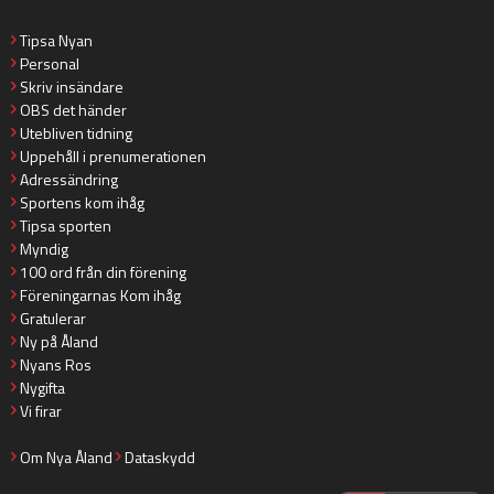
Tipsa Nyan
Personal
Skriv insändare
OBS det händer
Utebliven tidning
Uppehåll i prenumerationen
Adressändring
Sportens kom ihåg
Tipsa sporten
Myndig
100 ord från din förening
Föreningarnas Kom ihåg
Gratulerar
Ny på Åland
Nyans Ros
Nygifta
Vi firar
Om Nya Åland
Dataskydd