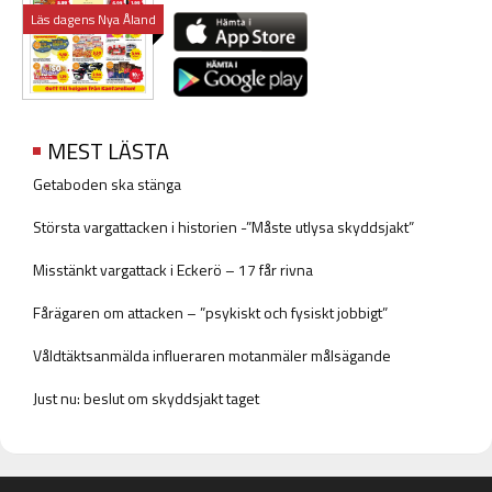
Läs dagens Nya Åland
MEST LÄSTA
Getaboden ska stänga
Största vargattacken i historien -”Måste utlysa skyddsjakt”
Misstänkt vargattack i Eckerö – 17 får rivna
Fårägaren om attacken – ”psykiskt och fysiskt jobbigt”
Våldtäktsanmälda influeraren motanmäler målsägande
Just nu: beslut om skyddsjakt taget