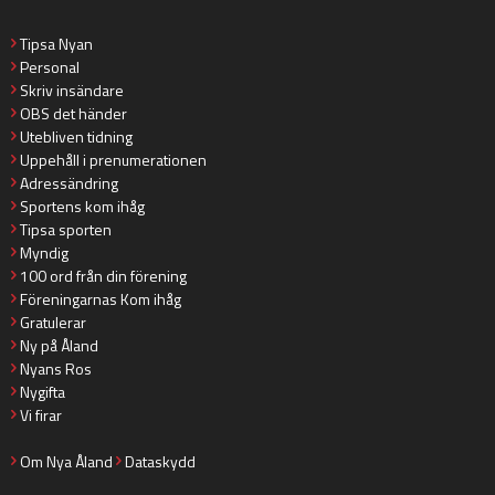
Tipsa Nyan
Personal
Skriv insändare
OBS det händer
Utebliven tidning
Uppehåll i prenumerationen
Adressändring
Sportens kom ihåg
Tipsa sporten
Myndig
100 ord från din förening
Föreningarnas Kom ihåg
Gratulerar
Ny på Åland
Nyans Ros
Nygifta
Vi firar
Om Nya Åland
Dataskydd