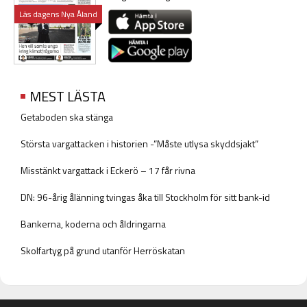
Läs dagens Nya Åland
MEST LÄSTA
Getaboden ska stänga
Största vargattacken i historien -”Måste utlysa skyddsjakt”
Misstänkt vargattack i Eckerö – 17 får rivna
DN: 96-årig ålänning tvingas åka till Stockholm för sitt bank-id
Bankerna, koderna och åldringarna
Skolfartyg på grund utanför Herröskatan