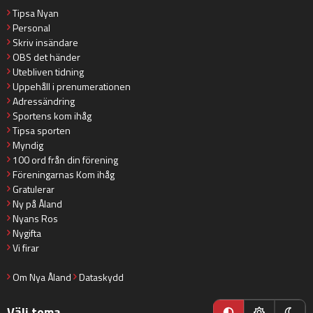
Tipsa Nyan
Personal
Skriv insändare
OBS det händer
Utebliven tidning
Uppehåll i prenumerationen
Adressändring
Sportens kom ihåg
Tipsa sporten
Myndig
100 ord från din förening
Föreningarnas Kom ihåg
Gratulerar
Ny på Åland
Nyans Ros
Nygifta
Vi firar
Om Nya Åland
Dataskydd
Välj tema