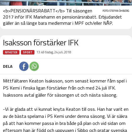
<b>PENSIONÄRSRABATT</b> Till säsongen
FOTO: STEFAN ÖHBERG
2017 inför IFK Mariehamn en pensionärsrabatt. Erbjudandet
gäller än så länge bara medlemmar i MPF och/eller NÅP.
Isaksson förstärker IFK
13:49 tisdag, 24 juli, 2018
NYHETER
SPORT
DELA
Mittfältaren Keaton Isaksson, som senast kommer fårn spel i
PS Kemi i finska ligan förstärker från och med 24 juli IFK.
Isakssons avtal gäller för säsongen ut och nästa säsong.
-Vi är glada att vi kunnat knyta Keaton till oss. Han har varit en
av de bästa spelarna i PS Kemi under denna säsong. Vi är säkra
på att han kommer passa in bra både på plan och vid sidan om
eftersom han är född och uppvuxen i Sibbo och pratar svenska