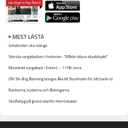
Läs dagens Nya Åland
MEST LÄSTA
Getaboden ska stänga
Största vargattacken i historien -”Måste utlysa skyddsjakt”
Misstänkt vargattack i Eckerö – 17 får rivna
DN: 96-årig ålänning tvingas åka till Stockholm för sitt bank-id
Bankerna, koderna och åldringarna
Skolfartyg på grund utanför Herröskatan