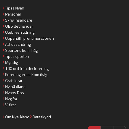
Tipsa Nyan
Personal
Skriv insändare
OBS det händer
Utebliven tidning
Uppehåll i prenumerationen
Adressändring
Sportens kom ihåg
Tipsa sporten
Myndig
100 ord från din förening
Föreningarnas Kom ihåg
Gratulerar
Ny på Åland
Nyans Ros
Nygifta
Vi firar
Om Nya Åland
Dataskydd