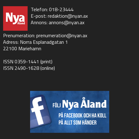
Telefon: 018-23444
E-post:
redaktion@nyan.ax
Annons:
annons@nyan.ax
Prenumeration:
prenumeration@nyan.ax
Adress: Norra Esplanadgatan 1
22100 Mariehamn
ISSN 0359-1441 (print)
ISSN 2490-1628 (online)