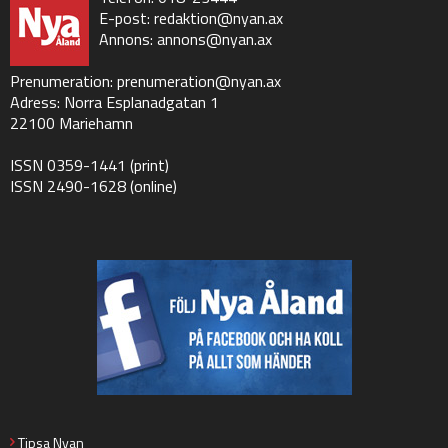
E-post:
redaktion@nyan.ax
Annons:
annons@nyan.ax
Prenumeration:
prenumeration@nyan.ax
Adress: Norra Esplanadgatan 1
22100 Mariehamn
ISSN 0359-1441 (print)
ISSN 2490-1628 (online)
Tipsa Nyan