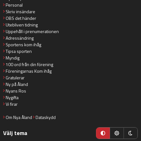
Personal
Skriv insändare
OBS det händer
Utebliven tidning
Uppehåll i prenumerationen
Adressändring
Sportens kom ihåg
Tipsa sporten
Myndig
100 ord från din förening
Föreningarnas Kom ihåg
Gratulerar
Ny på Åland
Nyans Ros
Nygifta
Vi firar
Om Nya Åland
Dataskydd
Välj tema