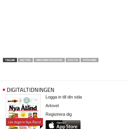
TAGGAR
LAGTING
LANDSKAPSREGERING
POLITIK
SPÖRSMÅL
DIGITALTIDNINGEN
Logga in till din sida
Arkivet
Registrera dig
Läs dagens Nya Åland