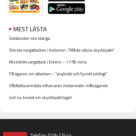
MEST LÄSTA
Getaboden ska stänga
Största vargattacken i historien -”Måste utlysa skyddsjakt”
Misstänkt vargattack i Eckerö – 17 får rivna
Fårägaren om attacken – ”psykiskt och fysiskt jobbigt”
Våldtäktsanmälda influeraren motanmäler målsägande
Just nu: beslut om skyddsjakt taget
Telefon: 018-23444