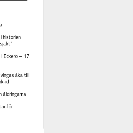
a
 historien
sjakt”
 i Eckerö – 17
vingas åka till
nk-id
 åldringarna
tanför