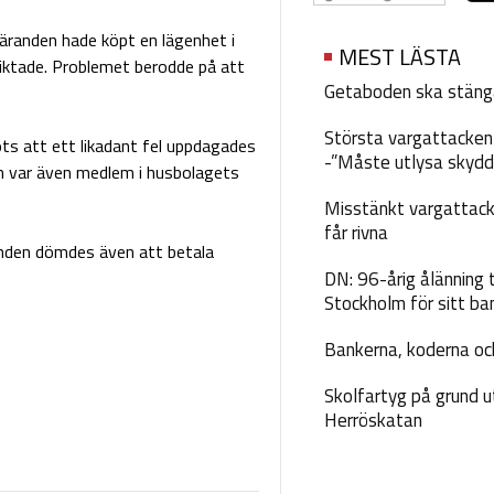
äranden hade köpt en lägenhet i
MEST LÄSTA
viktade. Problemet berodde på att
Getaboden ska stäng
Största vargattacken i
ots att ett likadant fel uppdagades
-”Måste utlysa skydd
en var även medlem i husbolagets
Misstänkt vargattack
får rivna
anden dömdes även att betala
DN: 96-årig ålänning t
Stockholm för sitt ba
Bankerna, koderna och
Skolfartyg på grund u
Herröskatan