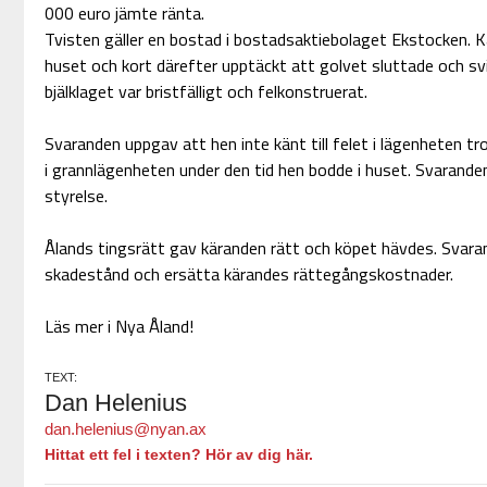
000 euro jämte ränta.
Tvisten gäller en bostad i bostadsaktiebolaget Ekstocken. K
huset och kort därefter upptäckt att golvet sluttade och s
bjälklaget var bristfälligt och felkonstruerat.
Svaranden uppgav att hen inte känt till felet i lägenheten tr
i grannlägenheten under den tid hen bodde i huset. Svarand
styrelse.
Ålands tingsrätt gav käranden rätt och köpet hävdes. Svar
skadestånd och ersätta kärandes rättegångskostnader.
Läs mer i Nya Åland!
TEXT:
Dan Helenius
dan.helenius@nyan.ax
Hittat ett fel i texten? Hör av dig här.