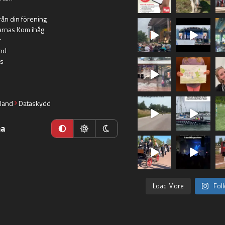
rån din förening
arnas Kom ihåg
r
nd
s
land
Dataskydd
ma
Load More
Fol