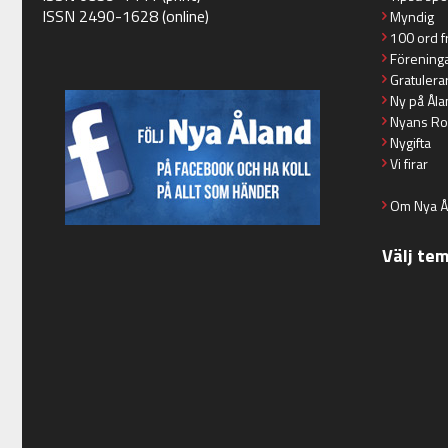
ISSN 2490-1628 (online)
Myndig
100 ord f
Förening
Gratulera
Ny på Åla
Nyans Ro
Nygifta
Vi firar
Om Nya Å
Välj te