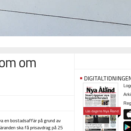
dom om
DIGITALTIDNINGE
Logg
Arki
Regi
Läs dagens Nya Åland
va en bostadsaffär på grund av
 käranden ska få prisavdrag på 25