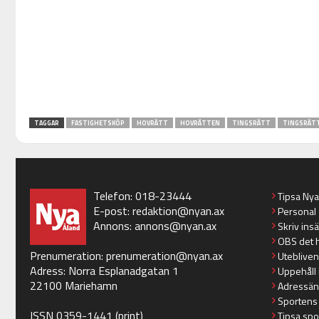
TAGGAR
FASTIGHETSKÖP
HOVRÄTT
HOVRÄTTEN
TINGSRÄTT
TINGSRÄT
Telefon: 018-23444
Tipsa Ny
E-post:
redaktion@nyan.ax
Personal
Annons:
annons@nyan.ax
Skriv ins
OBS det 
Prenumeration:
prenumeration@nyan.ax
Utebliven
Adress: Norra Esplanadgatan 1
Uppehåll 
22100 Mariehamn
Adressän
Sportens
ISSN 0359-1441 (print)
Tipsa spo