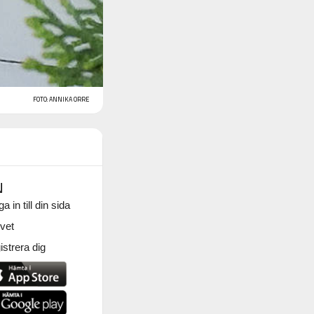
FOTO: ANNIKA ORRE
N
a in till din sida
vet
strera dig