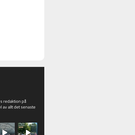
 redaktion på
l av allt det senaste