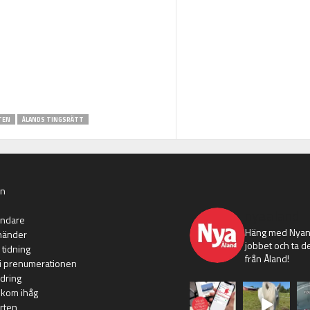
TEN
ÅLANDS TINGSRÄTT
an
nyaaland
ändare
Häng med Nyans
händer
jobbet och ta de
 tidning
från Åland!
i prenumerationen
dring
 kom ihåg
rten