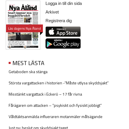
Logga in till din sida
Arkivet
Registrera dig
Läs dagens Nya Åland
MEST LÄSTA
Getaboden ska stänga
Största vargattacken i historien -”Måste utlysa skyddsjakt”
Misstänkt vargattack i Eckerö – 17 får rivna
Fårägaren om attacken – ”psykiskt och fysiskt jobbigt”
Våldtäktsanmälda influeraren motanmäler målsägande
Just nu: beslut om skyddsjakt taget