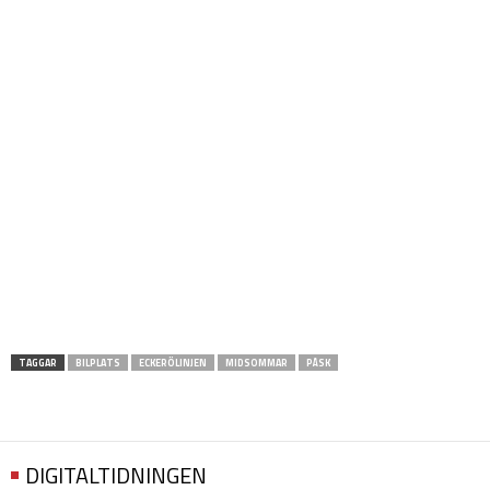
TAGGAR
BILPLATS
ECKERÖLINJEN
MIDSOMMAR
PÅSK
DIGITALTIDNINGEN