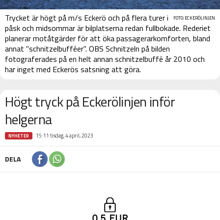
Trycket är högt på m/s Eckerö och på flera turer i
FOTO: ECKERÖLINJEN
påsk och midsommar är bilplatserna redan fullbokade. Rederiet
planerar motåtgärder för att öka passagerarkomforten, bland
annat "schnitzelbufféer". OBS Schnitzeln på bilden
fotograferades på en helt annan schnitzelbuffé år 2010 och
har inget med Eckerös satsning att göra.
Högt tryck på Eckerölinjen inför
helgerna
15:11 tisdag, 4 april, 2023
NYHETER
DELA