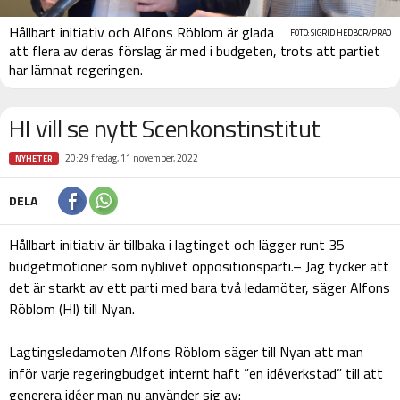
Hållbart initiativ och Alfons Röblom är glada
FOTO: SIGRID HEDBOR/PRAO
att flera av deras förslag är med i budgeten, trots att partiet
har lämnat regeringen.
HI vill se nytt Scenkonstinstitut
20:29 fredag, 11 november, 2022
NYHETER
DELA
Hållbart initiativ är tillbaka i lagtinget och lägger runt 35
budgetmotioner som nyblivet oppositionsparti.– Jag tycker att
det är starkt av ett parti med bara två ledamöter, säger Alfons
Röblom (HI) till Nyan.
Lagtingsledamoten Alfons Röblom säger till Nyan att man
inför varje regeringbudget internt haft ”en idéverkstad” till att
generera idéer man nu använder sig av: