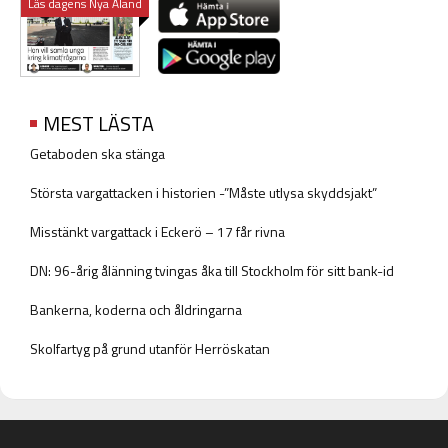
Läs dagens Nya Åland
MEST LÄSTA
Getaboden ska stänga
Största vargattacken i historien -”Måste utlysa skyddsjakt”
Misstänkt vargattack i Eckerö – 17 får rivna
DN: 96-årig ålänning tvingas åka till Stockholm för sitt bank-id
Bankerna, koderna och åldringarna
Skolfartyg på grund utanför Herröskatan