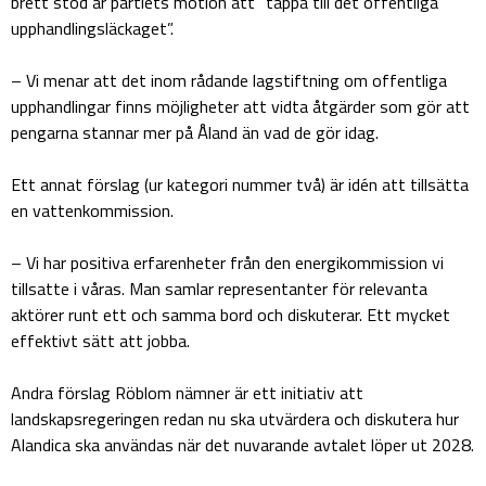
brett stöd är partiets motion att ”täppa till det offentliga
upphandlingsläckaget”.
– Vi menar att det inom rådande lagstiftning om offentliga
upphandlingar finns möjligheter att vidta åtgärder som gör att
pengarna stannar mer på Åland än vad de gör idag.
Ett annat förslag (ur kategori nummer två) är idén att tillsätta
en vattenkommission.
– Vi har positiva erfarenheter från den energikommission vi
tillsatte i våras. Man samlar representanter för relevanta
aktörer runt ett och samma bord och diskuterar. Ett mycket
effektivt sätt att jobba.
Andra förslag Röblom nämner är ett initiativ att
landskapsregeringen redan nu ska utvärdera och diskutera hur
Alandica ska användas när det nuvarande avtalet löper ut 2028.