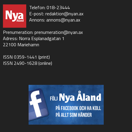
Telefon: 018-23444
E-post:
redaktion@nyan.ax
Annons:
annons@nyan.ax
Prenumeration:
prenumeration@nyan.ax
Adress: Norra Esplanadgatan 1
22100 Mariehamn
ISSN 0359-1441 (print)
ISSN 2490-1628 (online)