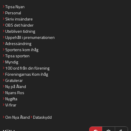
Tipsa Nyan
Personal
Skriv insändare
OBS det händer
Utebliven tidning
Uppehåll i prenumerationen
Adressändring
Sportens kom ihåg
Tipsa sporten
Myndig
100 ord från din förening
Föreningarnas Kom ihåg
Gratulerar
Ny på Åland
Nyans Ros
Nygifta
Vi firar
Om Nya Åland
Dataskydd