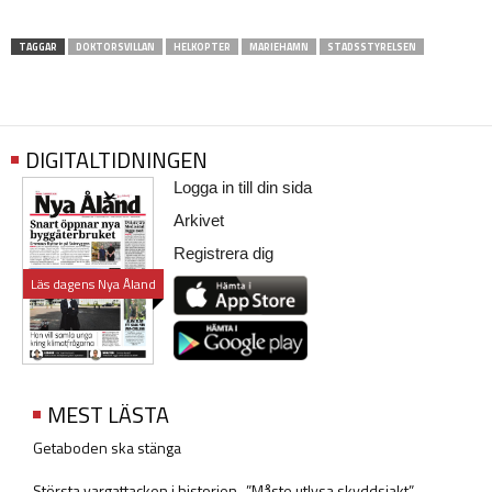
TAGGAR
DOKTORSVILLAN
HELKOPTER
MARIEHAMN
STADSSTYRELSEN
DIGITALTIDNINGEN
Logga in till din sida
Arkivet
Registrera dig
Läs dagens Nya Åland
MEST LÄSTA
Getaboden ska stänga
Största vargattacken i historien -”Måste utlysa skyddsjakt”