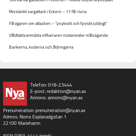
Misstänkt vargattack i Eckerö – 17 får rivna
Fårägaren om attacken – ”psykiskt och fysiskt jobbigt”
Våldtäktsanmälda influeraren motanmäler målsägande
Bankerna, koderna och åldringarna
Telefon: 018-23444
E-post:
redaktion@nyan.ax
Annons:
annons@nyan.ax
Prenumeration:
prenumeration@nyan.ax
Adress: Norra Esplanadgatan 1
22100 Mariehamn
ISSN 0359-1441 (print)