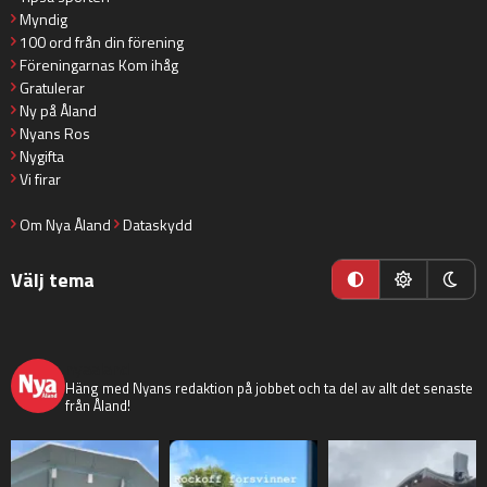
Myndig
100 ord från din förening
Föreningarnas Kom ihåg
Gratulerar
Ny på Åland
Nyans Ros
Nygifta
Vi firar
Om Nya Åland
Dataskydd
Välj tema
nyaaland
Häng med Nyans redaktion på jobbet och ta del av allt det senaste
från Åland!