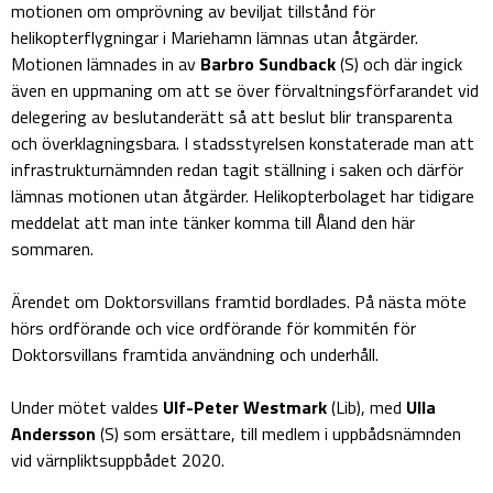
motionen om omprövning av beviljat tillstånd för
helikopterflygningar i Mariehamn lämnas utan åtgärder.
Motionen lämnades in av
Barbro Sundback
(S) och där ingick
även en uppmaning om att se över förvaltningsförfarandet vid
delegering av beslutanderätt så att beslut blir transparenta
och överklagningsbara. I stadsstyrelsen konstaterade man att
infrastrukturnämnden redan tagit ställning i saken och därför
lämnas motionen utan åtgärder. Helikopterbolaget har tidigare
meddelat att man inte tänker komma till Åland den här
sommaren.
Ärendet om Doktorsvillans framtid bordlades. På nästa möte
hörs ordförande och vice ordförande för kommitén för
Doktorsvillans framtida användning och underhåll.
Under mötet valdes
Ulf-Peter Westmark
(Lib), med
Ulla
Andersson
(S) som ersättare, till medlem i uppbådsnämnden
vid värnpliktsuppbådet 2020.