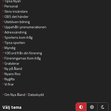
Tipsa Nyan
Personal
Skriv insändare
OBS det händer
Utebliven tidning
Uppehåll i prenumerationen
Adressändring
Sportens kom ihåg
Tipsa sporten
Myndig
100 ord från din förening
Föreningarnas Kom ihåg
Gratulerar
Ny på Åland
Nyans Ros
Nygifta
Vi firar
Om Nya Åland
Dataskydd
Välj tema