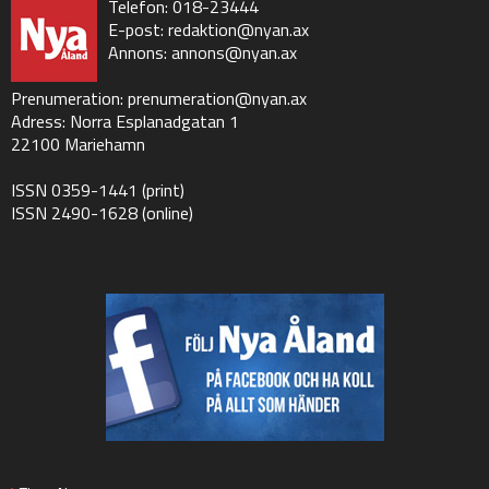
Telefon: 018-23444
E-post:
redaktion@nyan.ax
Annons:
annons@nyan.ax
Prenumeration:
prenumeration@nyan.ax
Adress: Norra Esplanadgatan 1
22100 Mariehamn
ISSN 0359-1441 (print)
ISSN 2490-1628 (online)