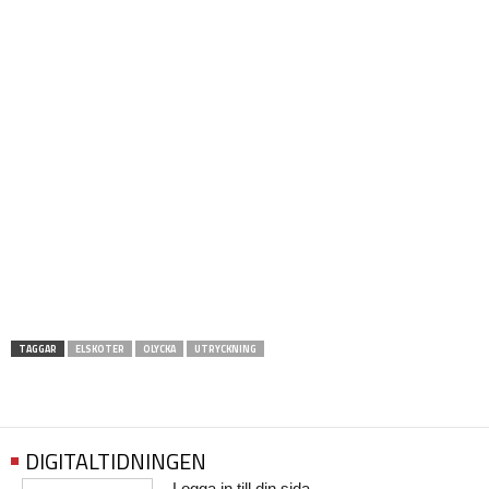
TAGGAR
ELSKOTER
OLYCKA
UTRYCKNING
DIGITALTIDNINGEN
Logga in till din sida