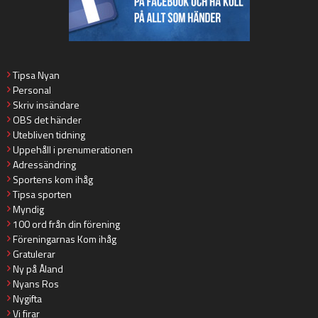
Tipsa Nyan
Personal
Skriv insändare
OBS det händer
Utebliven tidning
Uppehåll i prenumerationen
Adressändring
Sportens kom ihåg
Tipsa sporten
Myndig
100 ord från din förening
Föreningarnas Kom ihåg
Gratulerar
Ny på Åland
Nyans Ros
Nygifta
Vi firar