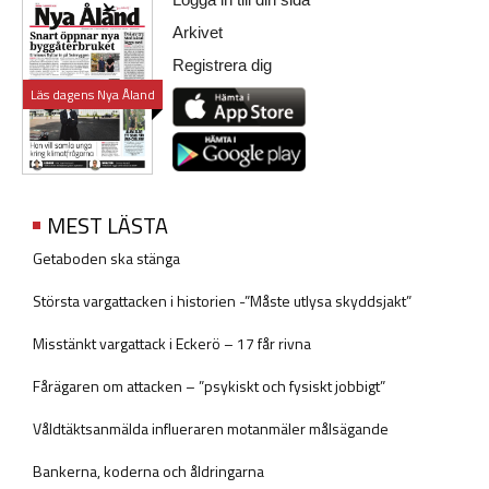
Arkivet
Registrera dig
Läs dagens Nya Åland
MEST LÄSTA
Getaboden ska stänga
Största vargattacken i historien -”Måste utlysa skyddsjakt”
Misstänkt vargattack i Eckerö – 17 får rivna
Fårägaren om attacken – ”psykiskt och fysiskt jobbigt”
Våldtäktsanmälda influeraren motanmäler målsägande
Bankerna, koderna och åldringarna