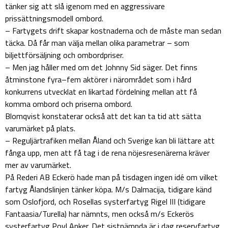
tänker sig att slå igenom med en aggressivare
prissättningsmodell ombord.
– Fartygets drift skapar kostnaderna och de måste man sedan
täcka. Då får man välja mellan olika parametrar – som
biljettförsäljning och ombordpriser.
– Men jag håller med om det Johnny Sid säger. Det finns
åtminstone fyra–fem aktörer i närområdet som i hård
konkurrens utvecklat en likartad fördelning mellan att få
komma ombord och priserna ombord.
Blomqvist konstaterar också att det kan ta tid att sätta
varumärket på plats.
– Reguljärtrafiken mellan Åland och Sverige kan bli lättare att
fånga upp, men att få tag i de rena nöjesresenärerna kräver
mer av varumärket.
På Rederi AB Eckerö hade man på tisdagen ingen idé om vilket
fartyg Ålandslinjen tänker köpa. M/s Dalmacija, tidigare känd
som Oslofjord, och Rosellas systerfartyg Rigel III (tidigare
Fantaasia/Turella) har nämnts, men också m/s Eckerös
systerfartyg Povl Anker. Det sistnämnda är i dag reservfartyg