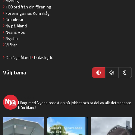
Myndig
100 ord från din förening
Föreningarnas Kom ihåg
Gratulerar
Ny på Åland
Nyans Ros
Nygifta
Vi firar
Om Nya Åland
Dataskydd
Välj tema
nyaaland
Häng med Nyans redaktion på jobbet och ta del av allt det senaste
från Åland!