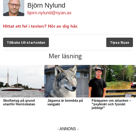
Björn Nylund
bjorn.nylund@nyan.ax
Hittat ett fel i texten? Hör av dig här.
Tillbaka till startsidan
Tipsa Nyan
Mer läsning
Skolfartyg på grund
Jägarna är beredda på
Fårägaren om attacken –
utanför Herröskatan
vargjakt
”psykiskt och fysiskt
jobbigt”