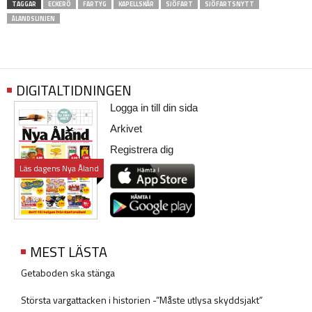
TAGGAR
ECKERÖ
FARTYG
KAPELLSKÄR
SJÖFART
SJÖFARTSNYTT
ÅLANDSLINJEN
DIGITALTIDNINGEN
Logga in till din sida
Arkivet
Registrera dig
Läs dagens Nya Åland
MEST LÄSTA
Getaboden ska stänga
Största vargattacken i historien -”Måste utlysa skyddsjakt”