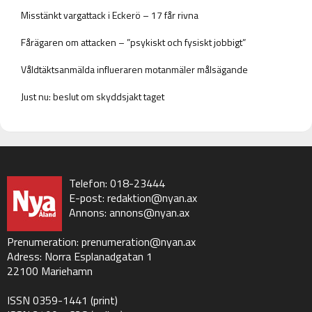
Misstänkt vargattack i Eckerö – 17 får rivna
Fårägaren om attacken – ”psykiskt och fysiskt jobbigt”
Våldtäktsanmälda influeraren motanmäler målsägande
Just nu: beslut om skyddsjakt taget
Telefon: 018-23444
E-post:
redaktion@nyan.ax
Annons:
annons@nyan.ax
Prenumeration:
prenumeration@nyan.ax
Adress: Norra Esplanadgatan 1
22100 Mariehamn
ISSN 0359-1441 (print)