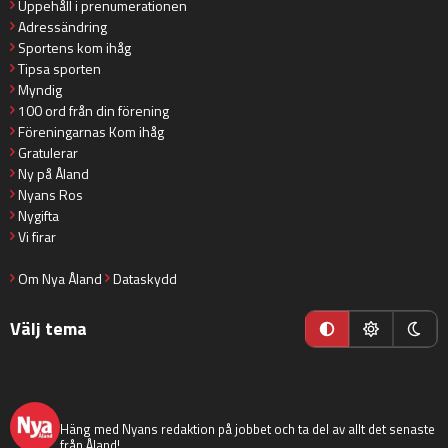
Uppehåll i prenumerationen
Adressändring
Sportens kom ihåg
Tipsa sporten
Myndig
100 ord från din förening
Föreningarnas Kom ihåg
Gratulerar
Ny på Åland
Nyans Ros
Nygifta
Vi firar
Om Nya Åland
Dataskydd
Välj tema
nyaaland
Häng med Nyans redaktion på jobbet och ta del av allt det senaste
från Åland!