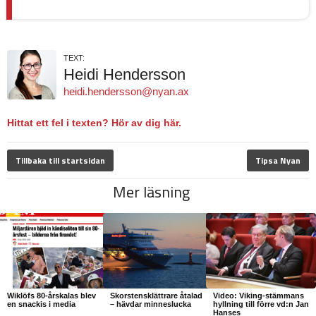
TEXT:
Heidi Hendersson
heidi.hendersson@nyan.ax
Hittat ett fel i texten? Hör av dig här.
Tillbaka till startsidan
Tipsa Nyan
Mer läsning
Wiklöfs 80-årskalas blev
Skorstensklättrare åtalad
Video: Viking-stämmans
en snackis i media
– hävdar minneslucka
hyllning till förre vd:n Jan
Hanses