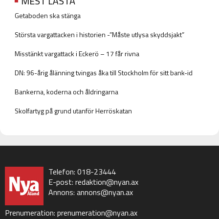
MEST LÄSTA
Getaboden ska stänga
Största vargattacken i historien -”Måste utlysa skyddsjakt”
Misstänkt vargattack i Eckerö – 17 får rivna
DN: 96-årig ålänning tvingas åka till Stockholm för sitt bank-id
Bankerna, koderna och åldringarna
Skolfartyg på grund utanför Herröskatan
Telefon: 018-23444
E-post:
redaktion@nyan.ax
Annons:
annons@nyan.ax
Prenumeration:
prenumeration@nyan.ax