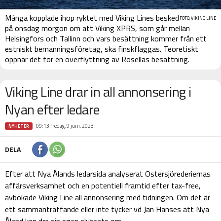
Många kopplade ihop ryktet med Viking Lines besked
FOTO: VIKING LINE
på onsdag morgon om att Viking XPRS, som går mellan
Helsingfors och Tallinn och vars besättning kommer från ett
estniskt bemanningsföretag, ska finskflaggas. Teoretiskt
öppnar det för en överflyttning av Rosellas besättning.
Viking Line drar in all annonsering i
Nyan efter ledare
09:13 fredag, 9 juni, 2023
NYHETER
DELA
Efter att Nya Ålands ledarsida analyserat Östersjörederiernas
affärsverksamhet och en potentiell framtid efter tax-free,
avbokade Viking Line all annonsering med tidningen. Om det är
ett sammanträffande eller inte tycker vd Jan Hanses att Nya
Åland kan dra sin egen slutsats om.