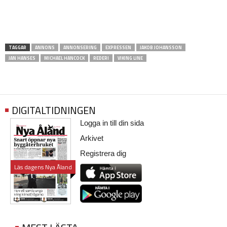
TAGGAR
ANNONS
ANNONSERING
EXPRESSEN
JAKOB JOHANSSON
JAN HANSES
MICHAEL HANCOCK
REDERI
VIKING LINE
DIGITALTIDNINGEN
Logga in till din sida
Arkivet
Registrera dig
Läs dagens Nya Åland