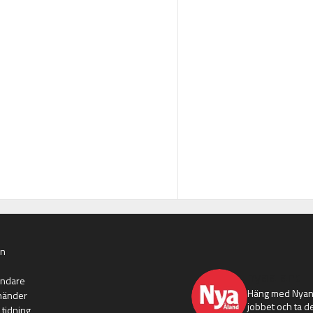
an
nyaaland
ändare
Häng med Nyans
händer
jobbet och ta de
 tidning