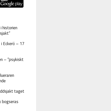
 historien
sjakt”
 i Eckerö – 17
n – ”psykiskt
lueraren
nde
yddsjakt taget
k bogseras