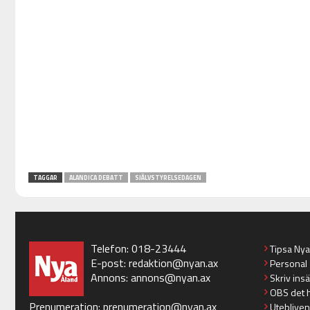
TAGGAR
ALANDICA DEBATT
SJÄLVSTYRELSEDAGEN
Telefon: 018-23444
Tipsa Ny
E-post:
redaktion@nyan.ax
Personal
Annons:
annons@nyan.ax
Skriv ins
OBS det 
Prenumeration:
prenumeration@nyan.ax
Utebliven