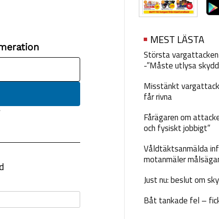
MEST LÄSTA
Största vargattacken i
-”Måste utlysa skydd
Misstänkt vargattack
får rivna
Fårägaren om attacke
och fysiskt jobbigt”
Våldtäktsanmälda inf
motanmäler målsäga
Just nu: beslut om sk
Båt tankade fel – fic