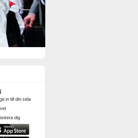
N
a in till din sida
vet
strera dig