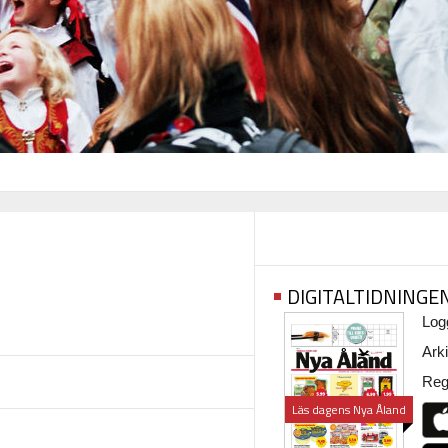
DIGITALTIDNINGE
Logg
Arki
Regi
Läs dagens Nya Åland