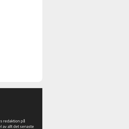
 redaktion på
l av allt det senaste