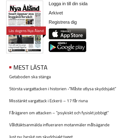
Logga in till din sida
Arkivet
Registrera dig
Läs dagens Nya Åland
MEST LÄSTA
Getaboden ska stänga
Största vargattacken i historien -”Måste utlysa skyddsjakt”
Misstänkt vargattack i Eckerö – 17 får rivna
Fårägaren om attacken – ”psykiskt och fysiskt jobbigt”
Våldtäktsanmälda influeraren motanmäler målsägande
Just nu: beslut om skyddsjakt taget