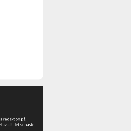
 redaktion på
l av allt det senaste