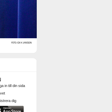
FOTO: IDA K JANSSON
N
a in till din sida
vet
strera dig