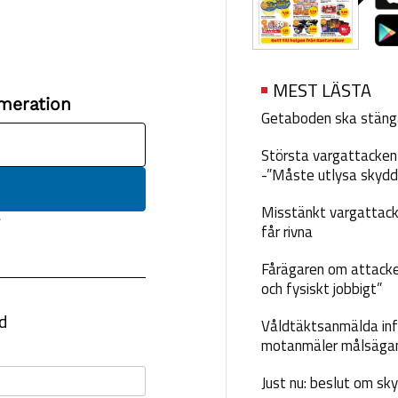
MEST LÄSTA
Getaboden ska stäng
Största vargattacken i
-”Måste utlysa skydd
Misstänkt vargattack
får rivna
Fårägaren om attacke
och fysiskt jobbigt”
Våldtäktsanmälda inf
motanmäler målsäga
Just nu: beslut om sk