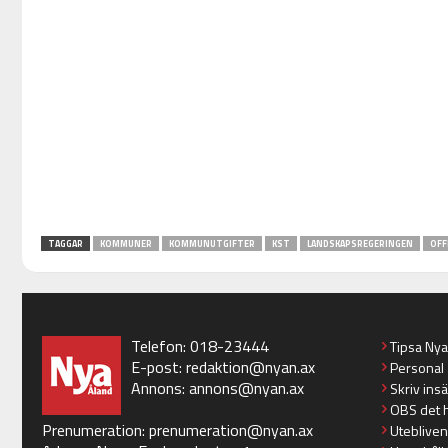
TAGGAR
KOMMUNER
KOMMUNUTGIFTER
KST
LANDSKAPSREGERINGEN
OFF
Telefon: 018-23444
Tipsa Ny
E-post:
redaktion@nyan.ax
Personal
Annons:
annons@nyan.ax
Skriv ins
OBS det 
Prenumeration:
prenumeration@nyan.ax
Utebliven