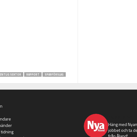
ENTLIG SEKTOR
RAPPORT
SPARFÖRSLAG
an
nyaaland
ändare
Häng med Nyans
händer
jobbet och ta de
 tidning
från Åland!