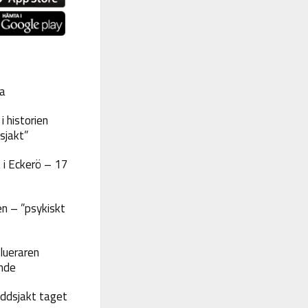
a
 historien
sjakt”
 i Eckerö – 17
n – ”psykiskt
lueraren
nde
yddsjakt taget