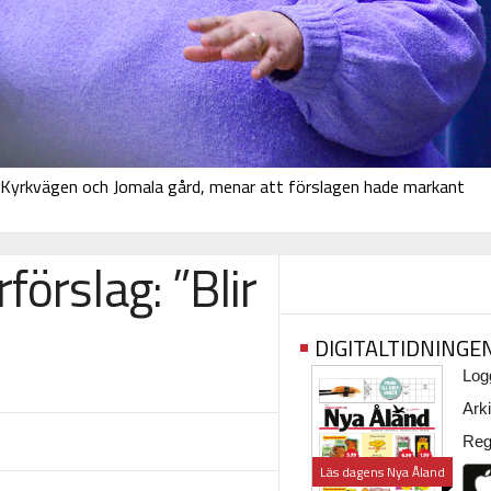
 Kyrkvägen och Jomala gård, menar att förslagen hade markant
örslag: ”Blir
DIGITALTIDNINGE
Logg
Arki
Regi
Läs dagens Nya Åland