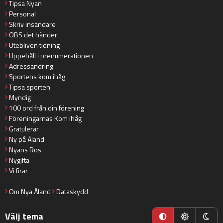
Tipsa Nyan
Personal
Skriv insändare
OBS det händer
Utebliven tidning
Uppehåll i prenumerationen
Adressändring
Sportens kom ihåg
Tipsa sporten
Myndig
100 ord från din förening
Föreningarnas Kom ihåg
Gratulerar
Ny på Åland
Nyans Ros
Nygifta
Vi firar
Om Nya Åland
Dataskydd
Välj tema