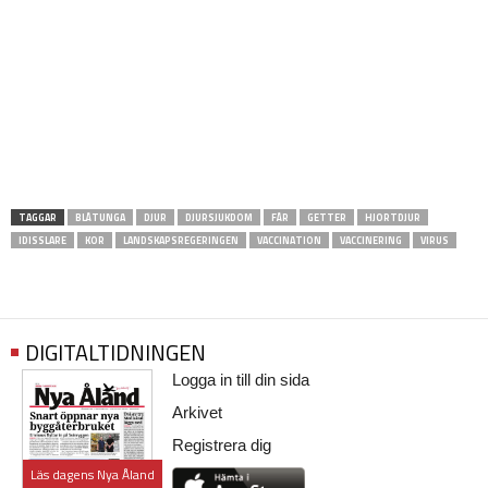
TAGGAR
BLÅTUNGA
DJUR
DJURSJUKDOM
FÅR
GETTER
HJORTDJUR
IDISSLARE
KOR
LANDSKAPSREGERINGEN
VACCINATION
VACCINERING
VIRUS
DIGITALTIDNINGEN
Logga in till din sida
Arkivet
Registrera dig
Läs dagens Nya Åland