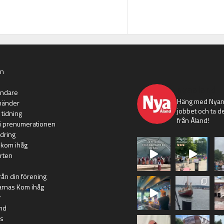
an
nyaaland
ändare
Häng med Nyans
händer
jobbet och ta de
 tidning
från Åland!
i prenumerationen
dring
 kom ihåg
rten
rån din förening
arnas Kom ihåg
r
nd
s