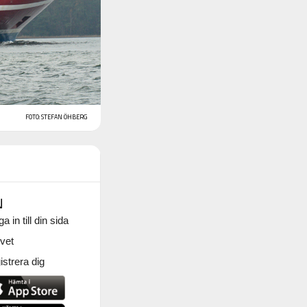
FOTO: STEFAN ÖHBERG
N
a in till din sida
vet
strera dig