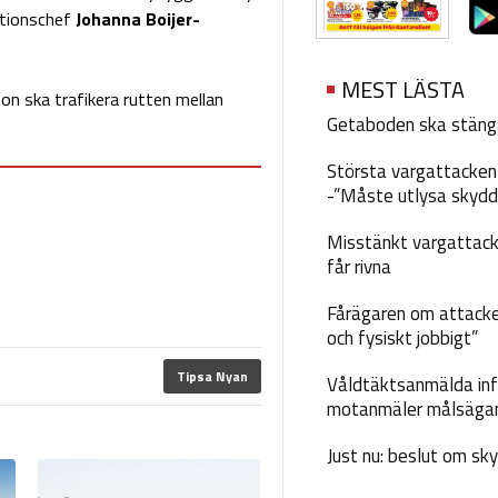
ationschef
Johanna Boijer-
MEST LÄSTA
hon ska trafikera rutten mellan
Getaboden ska stäng
Största vargattacken i
-”Måste utlysa skydd
Misstänkt vargattack
får rivna
Fårägaren om attacke
och fysiskt jobbigt”
Tipsa Nyan
Våldtäktsanmälda inf
motanmäler målsäga
Just nu: beslut om sk