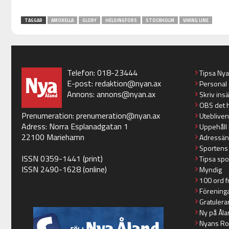
TAGGAR
AMORELLA
GLORY
HELSINGFORS
STOCKHOLM
VIKING LINE
Telefon: 018-23444
Tipsa Ny
E-post:
redaktion@nyan.ax
Personal
Annons:
annons@nyan.ax
Skriv ins
OBS det 
Prenumeration:
prenumeration@nyan.ax
Utebliven
Adress: Norra Esplanadgatan 1
Uppehåll 
22100 Mariehamn
Adressän
Sportens
ISSN 0359-1441 (print)
Tipsa spo
ISSN 2490-1628 (online)
Myndig
100 ord f
Förening
Gratulera
Ny på Åla
Nyans Ro