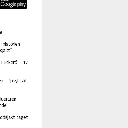
a
 historien
sjakt”
 i Eckerö – 17
n – ”psykiskt
lueraren
nde
yddsjakt taget