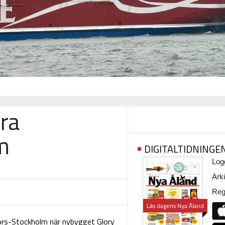
era
m
DIGITALTIDNINGE
Logg
Arki
Regi
Läs dagens Nya Åland
gfors-Stockholm när nybygget Glory