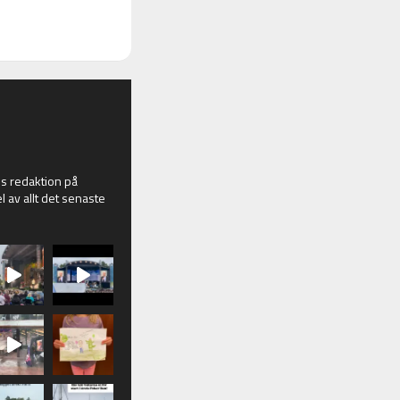
 redaktion på
l av allt det senaste