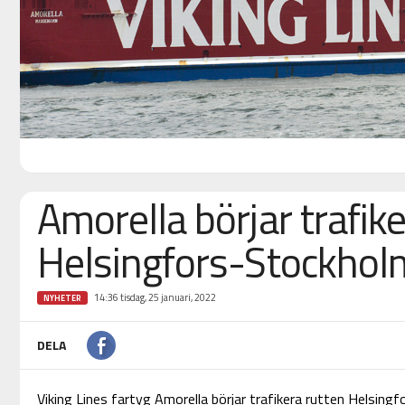
Amorella börjar trafik
Helsingfors-Stockhol
14:36 tisdag, 25 januari, 2022
NYHETER
DELA
Viking Lines fartyg Amorella börjar trafikera rutten Helsin