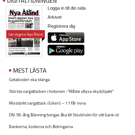
DIGITALTIDNINGEN
Logga in till din sida
Arkivet
Registrera dig
Läs dagens Nya Åland
MEST LÄSTA
Getaboden ska stänga
Största vargattacken i historien -”Måste utlysa skyddsjakt”
Misstänkt vargattack i Eckerö – 17 får rivna
DN: 96-årig ålänning tvingas åka till Stockholm för sitt bank-id
Bankerna, koderna och åldringarna