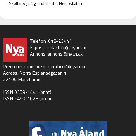
Skolfartyg på grund utanför Herröskatan
Telefon: 018-23444
E-post:
redaktion@nyan.ax
Annons:
annons@nyan.ax
Prenumeration:
prenumeration@nyan.ax
Adress: Norra Esplanadgatan 1
22100 Mariehamn
ISSN 0359-1441 (print)
ISSN 2490-1628 (online)