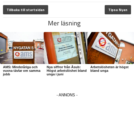
Tillbaka till startsidan
Tipsa Nyan
Mer läsning
AMS: Minderåriga och
Nya siffror från Åsub:
Arbetslösheten är högst
vuxna tävlar om samma
Högst arbetslöshet bland
bland unga
jobb
unga i juni