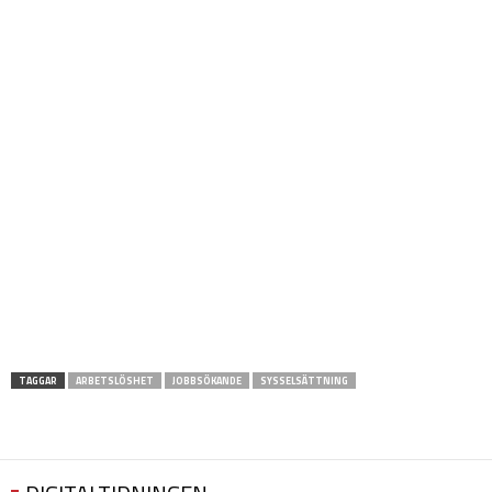
TAGGAR
ARBETSLÖSHET
JOBBSÖKANDE
SYSSELSÄTTNING