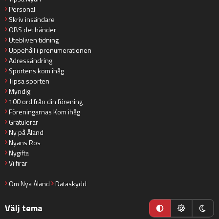
Personal
Skriv insändare
OBS det händer
Utebliven tidning
Uppehåll i prenumerationen
Adressändring
Sportens kom ihåg
Tipsa sporten
Myndig
100 ord från din förening
Föreningarnas Kom ihåg
Gratulerar
Ny på Åland
Nyans Ros
Nygifta
Vi firar
Om Nya Åland
Dataskydd
Välj tema