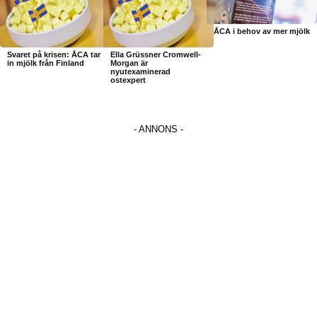
ÅCA i behov av mer mjölk
Svaret på krisen: ÅCA tar
Ella Grüssner Cromwell-
in mjölk från Finland
Morgan är
nyutexaminerad
ostexpert