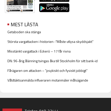
MEST LÄSTA
Getaboden ska stänga
Största vargattacken i historien -”Måste utlysa skyddsjakt”
Misstänkt vargattack i Eckerö – 17 får rivna
DN: 96-årig ålänning tvingas åka till Stockholm för sitt bank-id
Fårägaren om attacken – ”psykiskt och fysiskt jobbigt”
Våldtäktsanmälda influeraren motanmäler målsägande
Telefon: 018-23444