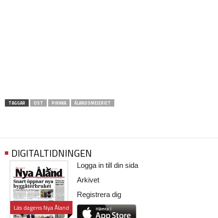
TAGGAR
OST
PIRKKA
ÅLANDSMEJERIET
DIGITALTIDNINGEN
Logga in till din sida
Arkivet
Registrera dig
Läs dagens Nya Åland