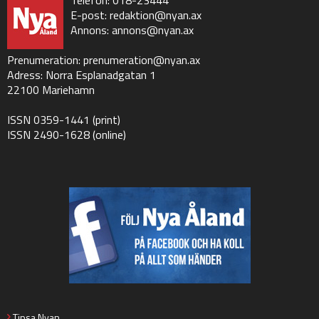
E-post:
redaktion@nyan.ax
Annons:
annons@nyan.ax
Prenumeration:
prenumeration@nyan.ax
Adress: Norra Esplanadgatan 1
22100 Mariehamn
ISSN 0359-1441 (print)
ISSN 2490-1628 (online)
Tipsa Nyan