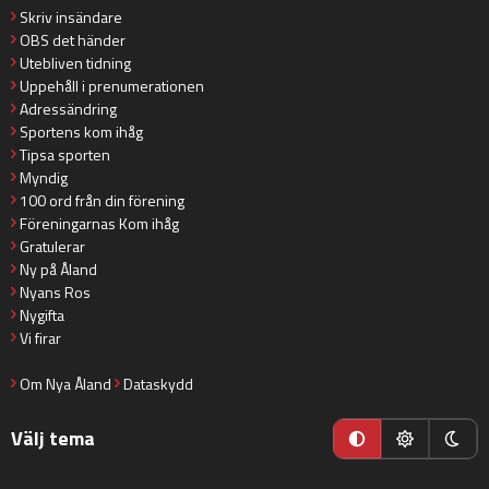
Skriv insändare
OBS det händer
Utebliven tidning
Uppehåll i prenumerationen
Adressändring
Sportens kom ihåg
Tipsa sporten
Myndig
100 ord från din förening
Föreningarnas Kom ihåg
Gratulerar
Ny på Åland
Nyans Ros
Nygifta
Vi firar
Om Nya Åland
Dataskydd
Välj tema