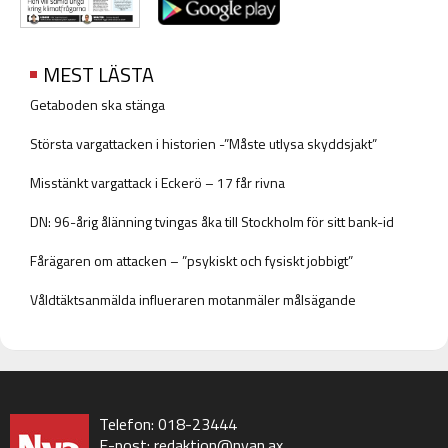
MEST LÄSTA
Getaboden ska stänga
Största vargattacken i historien -”Måste utlysa skyddsjakt”
Misstänkt vargattack i Eckerö – 17 får rivna
DN: 96-årig ålänning tvingas åka till Stockholm för sitt bank-id
Fårägaren om attacken – ”psykiskt och fysiskt jobbigt”
Våldtäktsanmälda influeraren motanmäler målsägande
Telefon: 018-23444
E-post:
redaktion@nyan.ax