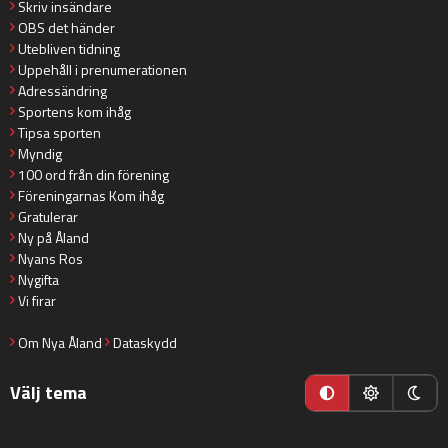
Skriv insändare
OBS det händer
Utebliven tidning
Uppehåll i prenumerationen
Adressändring
Sportens kom ihåg
Tipsa sporten
Myndig
100 ord från din förening
Föreningarnas Kom ihåg
Gratulerar
Ny på Åland
Nyans Ros
Nygifta
Vi firar
Om Nya Åland
Dataskydd
Välj tema