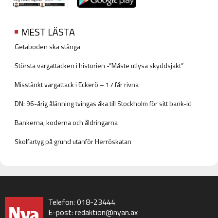
MEST LÄSTA
Getaboden ska stänga
Största vargattacken i historien -”Måste utlysa skyddsjakt”
Misstänkt vargattack i Eckerö – 17 får rivna
DN: 96-årig ålänning tvingas åka till Stockholm för sitt bank-id
Bankerna, koderna och åldringarna
Skolfartyg på grund utanför Herröskatan
Telefon: 018-23444
E-post:
redaktion@nyan.ax