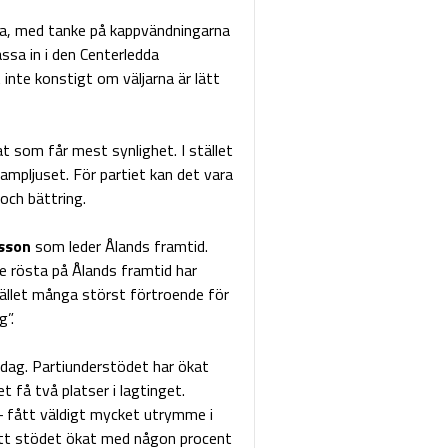
Tja, med tanke på kappvändningarna
sa in i den Centerledda
inte konstigt om väljarna är lätt
som får mest synlighet. I stället
ampljuset. För partiet kan det vara
 och bättring.
ksson
som leder Ålands framtid.
e rösta på Ålands framtid har
tället många störst förtroende för
g”.
i dag. Partiunderstödet har ökat
et få två platser i lagtinget.
 – fått väldigt mycket utrymme i
tt stödet ökat med någon procent