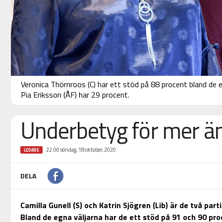
Veronica Thörnroos (C) har ett stöd på 88 procent bland de
Pia Eriksson (ÅF) har 29 procent.
Underbetyg för mer än
22:00 söndag, 18 oktober, 2020
LEDARE
DELA
Camilla Gunell (S) och Katrin Sjögren (Lib) är de två part
Bland de egna väljarna har de ett stöd på 91 och 90 pro