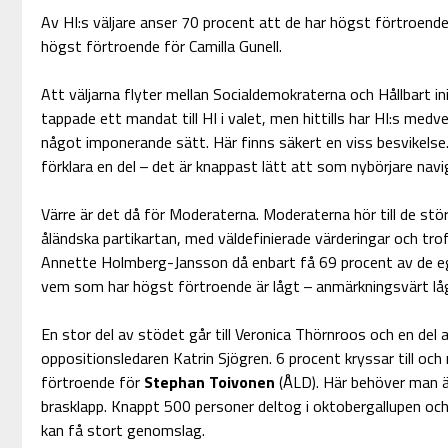
Av HI:s väljare anser 70 procent att de har högst förtroende
högst förtroende för Camilla Gunell.
Att väljarna flyter mellan Socialdemokraterna och Hållbart in
tappade ett mandat till HI i valet, men hittills har HI:s medv
något imponerande sätt. Här finns säkert en viss besvikelse.
förklara en del – det är knappast lätt att som nybörjare navig
Värre är det då för Moderaterna. Moderaterna hör till de stör
åländska partikartan, med väldefinierade värderingar och tro
Annette Holmberg-Jansson då enbart få 69 procent av de eg
vem som har högst förtroende är lågt – anmärkningsvärt lå
En stor del av stödet går till Veronica Thörnroos och en del a
oppositionsledaren Katrin Sjögren. 6 procent kryssar till oc
förtroende för
Stephan Toivonen
(ÅLD). Här behöver man än
brasklapp. Knappt 500 personer deltog i oktobergallupen och
kan få stort genomslag.