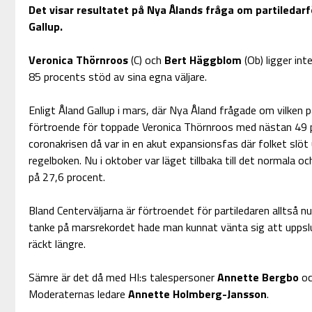
Det visar resultatet på Nya Ålands fråga om partiledar
Gallup.
Veronica Thörnroos
(C) och
Bert Häggblom
(Ob) ligger int
85 procents stöd av sina egna väljare.
Enligt Åland Gallup i mars, där Nya Åland frågade om vilken 
förtroende för toppade Veronica Thörnroos med nästan 49 pr
coronakrisen då var in en akut expansionsfas där folket slöt 
regelboken. Nu i oktober var läget tillbaka till det normala o
på 27,6 procent.
Bland Centerväljarna är förtroendet för partiledaren alltså 
tanke på marsrekordet hade man kunnat vänta sig att uppslu
räckt längre.
Sämre är det då med HI:s talespersoner
Annette Bergbo
o
Moderaternas ledare
Annette Holmberg-Jansson
.