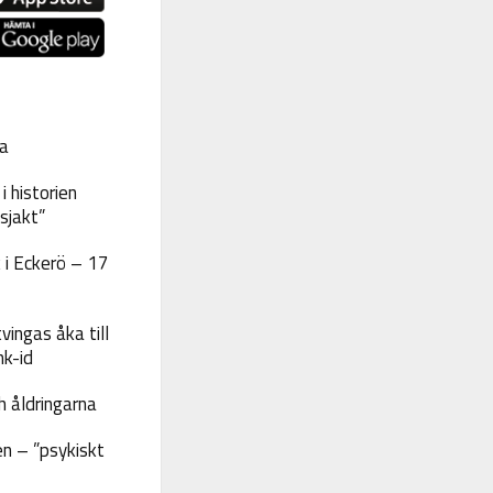
a
 historien
sjakt”
 i Eckerö – 17
vingas åka till
nk-id
 åldringarna
n – ”psykiskt