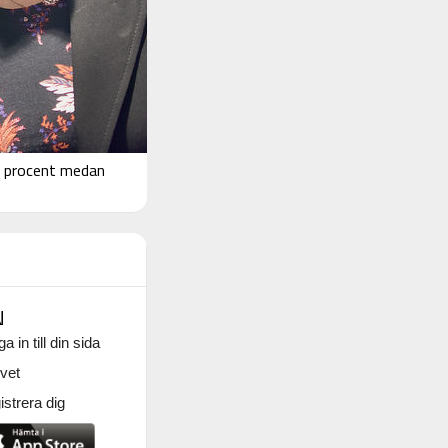
9 procent medan
N
a in till din sida
vet
strera dig