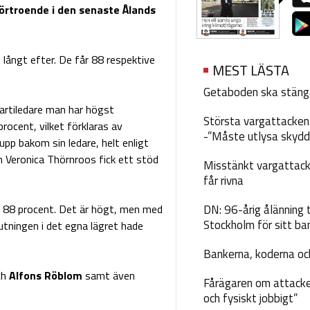
förtroende i den senaste Ålands
e långt efter. De får 88 respektive
MEST LÄSTA
Getaboden ska stäng
partiledare man har högst
Största vargattacken i
ocent, vilket förklaras av
-”Måste utlysa skydd
upp bakom sin ledare, helt enligt
ch Veronica Thörnroos fick ett stöd
Misstänkt vargattack
får rivna
nu 88 procent. Det är högt, men med
DN: 96-årig ålänning t
Stockholm för sitt ba
tningen i det egna lägret hade
Bankerna, koderna och
ch
Alfons Röblom
samt även
Fårägaren om attacke
och fysiskt jobbigt”