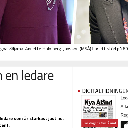
 egna väljarna. Annette Holmberg-Jansson (MSÅ) har ett stöd på 6
 en ledare
DIGITALTIDNINGE
Logg
Arki
Regi
iledare som är starkast just nu.
Läs dagens Nya Åland
cent.