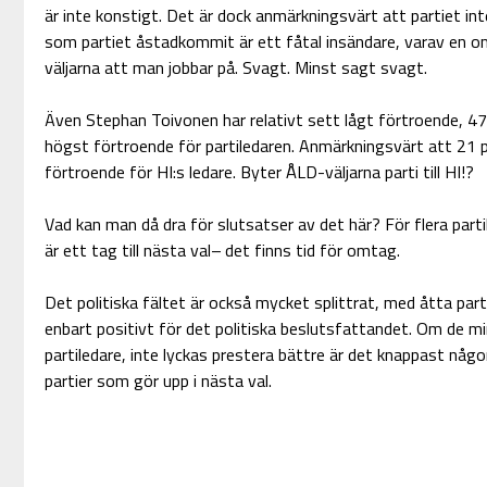
är inte konstigt. Det är dock anmärkningsvärt att partiet in
som partiet åstadkommit är ett fåtal insändare, varav en 
väljarna att man jobbar på. Svagt. Minst sagt svagt.
Även Stephan Toivonen har relativt sett lågt förtroende, 47
högst förtroende för partiledaren. Anmärkningsvärt att 21 
förtroende för HI:s ledare. Byter ÅLD-väljarna parti till HI!?
Vad kan man då dra för slutsatser av det här? För flera parti
är ett tag till nästa val– det finns tid för omtag.
Det politiska fältet är också mycket splittrat, med åtta parti
enbart positivt för det politiska beslutsfattandet. Om de min
partiledare, inte lyckas prestera bättre är det knappast någon 
partier som gör upp i nästa val.