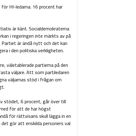
 för HI-ledarna. 16 procent har
itiativ är känt. Socialdemokraterna
erkan i regeringen inte märkts av på
 Partiet är ändå nytt och det kan
era i den politiska verkligheten.
re, väletablerade partierna på den
fasta väljare. Att som partiledaren
na väljarnas stöd i frågan om
gt.
v stödet, 6 procent, går över till
h med för att de har högst
då för rättvisans skull lägga in en
 det gör att enskilda personers val