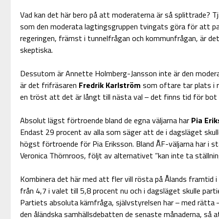
Vad kan det här bero på att moderaterna är så splittrade? 
som den moderata lagtingsgruppen tvingats göra för att pas
regeringen, främst i tunnelfrågan och kommunfrågan, är det 
skeptiska.
Dessutom är Annette Holmberg-Jansson inte är den moderat 
är det frifräsaren
Fredrik Karlström
som oftare tar plats i r
en tröst att det är långt till nästa val – det finns tid för bot
Absolut lägst förtroende bland de egna väljarna har
Pia Eri
Endast 29 procent av alla som säger att de i dagsläget skull
högst förtroende för Pia Eriksson. Bland ÅF-väljarna har i s
Veronica Thörnroos, följt av alternativet ”kan inte ta ställnin
Kombinera det här med att fler vill rösta på Ålands framtid 
från 4,7 i valet till 5,8 procent nu och i dagsläget skulle parti
Partiets absoluta kärnfråga, självstyrelsen har – med rätta
den åländska samhällsdebatten de senaste månaderna, så a