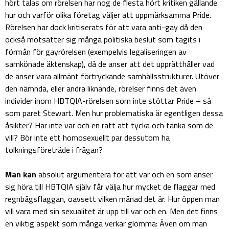
hört talas om rörelsen har nog de flesta hört kritiken gällande
hur och varför olika företag väljer att uppmärksamma Pride.
Rörelsen har dock kritiserats för att vara anti-gay då den
också motsätter sig många politiska beslut som tagits i
förmån för gayrörelsen (exempelvis legaliseringen av
samkönade äktenskap), då de anser att det upprätthåller vad
de anser vara allmänt förtryckande samhällsstrukturer. Utöver
den nämnda, eller andra liknande, rörelser finns det även
individer inom HBTQIA-rörelsen som inte stöttar Pride – så
som paret Stewart. Men hur problematiska är egentligen dessa
åsikter? Har inte var och en rätt att tycka och tänka som de
vill? Bör inte ett homosexuellt par dessutom ha
tolkningsföreträde i frågan?
Man kan
absolut argumentera för att var och en som anser
sig höra till HBTQIA själv får välja hur mycket de flaggar med
regnbågsflaggan, oavsett vilken månad det är. Hur öppen man
vill vara med sin sexualitet är upp till var och en. Men det finns
en viktig aspekt som många verkar glömma: Även om man