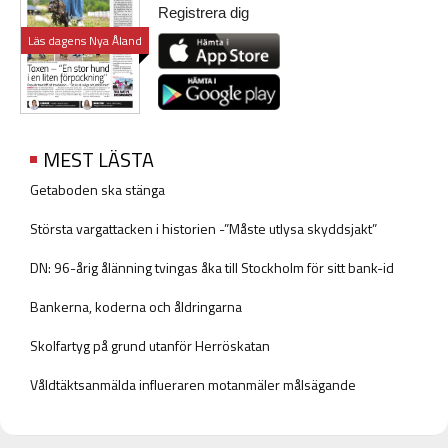
Registrera dig
Läs dagens Nya Åland
MEST LÄSTA
Getaboden ska stänga
Största vargattacken i historien -”Måste utlysa skyddsjakt”
DN: 96-årig ålänning tvingas åka till Stockholm för sitt bank-id
Bankerna, koderna och åldringarna
Skolfartyg på grund utanför Herröskatan
Våldtäktsanmälda influeraren motanmäler målsägande