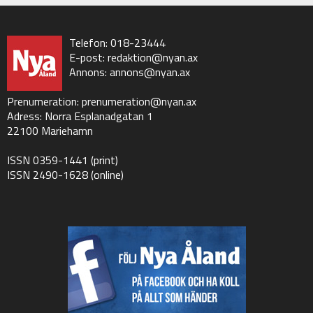
Telefon: 018-23444
E-post:
redaktion@nyan.ax
Annons:
annons@nyan.ax
Prenumeration:
prenumeration@nyan.ax
Adress: Norra Esplanadgatan 1
22100 Mariehamn
ISSN 0359-1441 (print)
ISSN 2490-1628 (online)