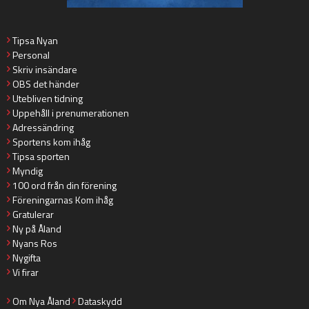
Tipsa Nyan
Personal
Skriv insändare
OBS det händer
Utebliven tidning
Uppehåll i prenumerationen
Adressändring
Sportens kom ihåg
Tipsa sporten
Myndig
100 ord från din förening
Föreningarnas Kom ihåg
Gratulerar
Ny på Åland
Nyans Ros
Nygifta
Vi firar
Om Nya Åland
Dataskydd