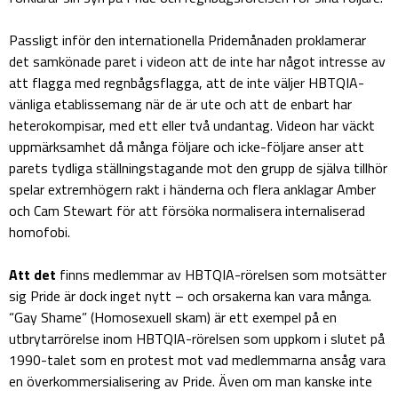
Passligt inför den internationella Pridemånaden proklamerar
det samkönade paret i videon att de inte har något intresse av
att flagga med regnbågsflagga, att de inte väljer HBTQIA-
vänliga etablissemang när de är ute och att de enbart har
heterokompisar, med ett eller två undantag. Videon har väckt
uppmärksamhet då många följare och icke-följare anser att
parets tydliga ställningstagande mot den grupp de själva tillhör
spelar extremhögern rakt i händerna och flera anklagar Amber
och Cam Stewart för att försöka normalisera internaliserad
homofobi.
Att det
finns medlemmar av HBTQIA-rörelsen som motsätter
sig Pride är dock inget nytt – och orsakerna kan vara många.
“Gay Shame” (Homosexuell skam) är ett exempel på en
utbrytarrörelse inom HBTQIA-rörelsen som uppkom i slutet på
1990-talet som en protest mot vad medlemmarna ansåg vara
en överkommersialisering av Pride. Även om man kanske inte