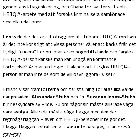
genom ansiktsigenkänning, och Ghana fortsätter sitt anti-
HBTQIA-arbete med att försöka kriminalisera samkönade
sexuella relationer.
I en
värld där det är allt otryggare att tillhöra HBTQIA-rörelsen
är det inte konstigt att vissa personer väljer att backa från det
tydligt ”queera”. För om man är en högertilltalande och färglös
HBTQIA-person kanske man kan undgå en kommande
förföljelse? Är man en högertilltalande och färglös HBTQIA-
person är man inte de som de vill osynliggöra? Visst?
Finland visar framfötterna och tar ställning för allas lika värde
när president
Alexander Stubb
och fru
Suzanne Innes-Stubb
blir beskyddare av Pride. Nu om någonsin måste allierade våga
vara synliga. Allierade måste våga flagga med den där
regnbågsflaggan – även om HBTQI-personer inte gör det.
Flagga flaggan för rätten att vara inte bara gay, utan också
gay-gay.