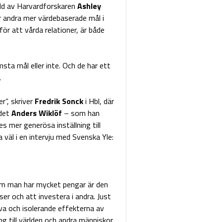
edd av Harvardforskaren
Ashley
r andra mer värdebaserade mål i
 för att vårda relationer, är både
sta mål eller inte. Och de har ett
.
er”, skriver
Fredrik Sonck
i Hbl, där
det
Anders Wiklöf
– som han
s mer generösa inställning till
väl i en intervju med Svenska Yle:
Om man har mycket pengar är den
ser och att investera i andra. Just
va och isolerande effekterna av
ng till världen och andra människor.