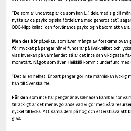
”De som är undantag är de som kan (…) dela med sig till männ
nytta av de psykologiska fördelarna med generositet”, säge
BBC-klipp kallat ”den förvånande psykologin bakom att vara ri
Men det bör
påpekas, som även många av forskarna ovan gjo
för mycket på pengar när vi funderar på livskvalitet och lyck
viss inverkan på välmåendet så är det inte den viktigaste fa
monetärt. Något som även Heikkilä kommit underfund med un
”Det är en helhet. Enbart pengar gör inte människan lycklig 
han till Svenska Yle.
För den
som inte har pengar är avsaknaden kännbar för väl
tillräckligt är det mer avgörande vad vi gör med våra resurs
nyckel till lycka. Att samla dem på hög och eftersträva att bl
glad.