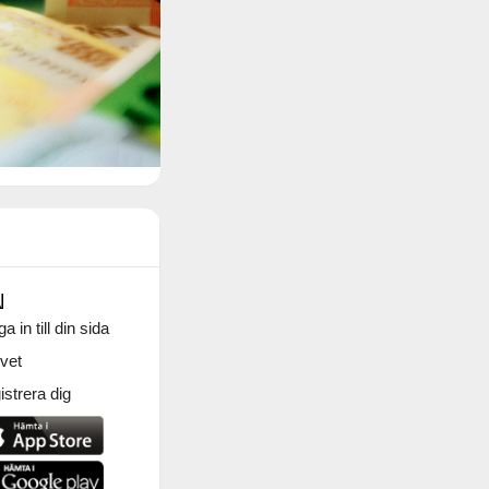
N
a in till din sida
vet
strera dig