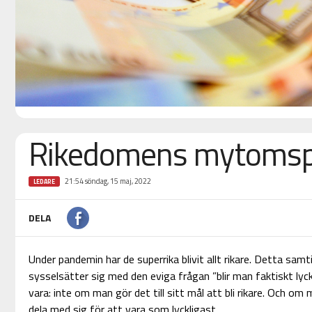
Rikedomens mytomsp
21:54 söndag, 15 maj, 2022
LEDARE
DELA
Under pandemin har de superrika blivit allt rikare. Detta sam
sysselsätter sig med den eviga frågan ”blir man faktiskt lyck
vara: inte om man gör det till sitt mål att bli rikare. Och o
dela med sig för att vara som lyckligast.