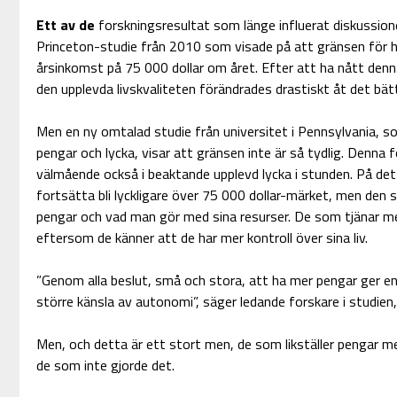
Ett av de
forskningsresultat som länge influerat diskussion
Princeton-studie från 2010 som visade på att gränsen för hö
årsinkomst på 75 000 dollar om året. Efter att ha nått den
den upplevda livskvaliteten förändrades drastiskt åt det bätt
Men en ny omtalad studie från universitet i Pennsylvania, s
pengar och lycka, visar att gränsen inte är så tydlig. Denna
välmående också i beaktande upplevd lycka i stunden. På de
fortsätta bli lyckligare över 75 000 dollar-märket, men den st
pengar och vad man gör med sina resurser. De som tjänar mer
eftersom de känner att de har mer kontroll över sina liv.
”Genom alla beslut, små och stora, att ha mer pengar ger en
större känsla av autonomi”, säger ledande forskare i studien
Men, och detta är ett stort men, de som likställer pengar m
de som inte gjorde det.