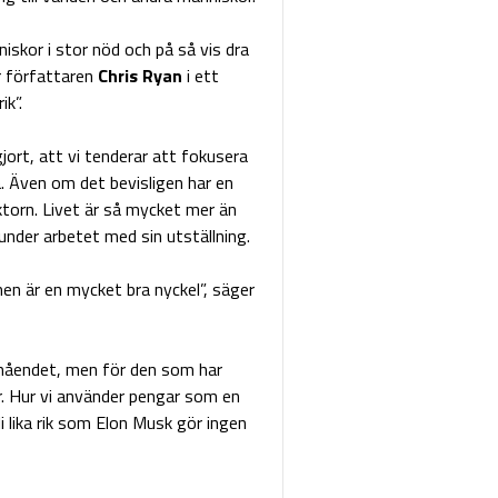
iskor i stor nöd och på så vis dra
r författaren
Chris Ryan
i ett
k”.
rt, att vi tenderar att fokusera
a. Även om det bevisligen har en
ktorn. Livet är så mycket mer än
der arbetet med sin utställning.
men är en mycket bra nyckel”, säger
måendet, men för den som har
er. Hur vi använder pengar som en
i lika rik som Elon Musk gör ingen