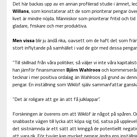
Det här backas upp av en annan profilerad studie i ämnet, l
Willans
, som konstaterar att de som prioriterar pengar öve
livet är mindre nöjda. Människor som prioriterar fritid och tid
gladare, friskare och mer produktiva.
Men vissa
blir ju ändå rika, oavsett om de haft det som främ
stort inflytande på samhället i vad de gör med dessa pengar
”Till skillnad från våra politiker, så väljer vi inte våra kapitalist
han jämför finansmannen
Björn Wahlroos
och kommerserå
tecknar i mer positiva ordalag än Wahlroos på grund av denne
pengar. En inställning som Wiklöf själv sammanfattar ganska 
”Det är roligare att ge än att få julklappar”.
Forskningen är överens om att Wiklöf är något på spåren. 
snabbaste vägen till lycka att köpa sig tid, satsa på upplevel
det sistnämnda är ett sätt att kringgå de potentiellt negati
att vara rik. För tyvärr kan mycket pengar ändra ens inställni