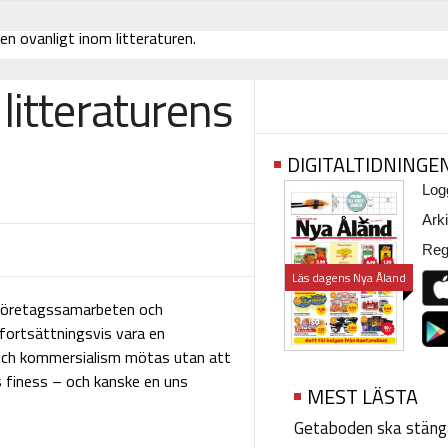
en ovanligt inom litteraturen.
litteraturens
DIGITALTIDNINGE
Logg
Arki
Regi
Läs dagens Nya Åland
a företagssamarbeten och
n fortsättningsvis vara en
och kommersialism mötas utan att
s finess – och kanske en uns
MEST LÄSTA
Getaboden ska stäng