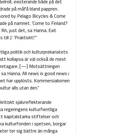
elroll, existerande både på det
ddrade på måfå bland pappren.
sored by Pelago Bicycles & Come
ekade på namnet. ’Come to Finland?
’Ah, just det, sa Hanna. Exit
ll J.’ ’Praktiskt!’”
liga politik och kulturprekariatets
 att kollapsa är väl också de mest
företagare. [—] Motsättningen
 sa Hanna. All news is good news i
het har upplösts. Kommersialismen
ultur alls utan den.”
ritiskt självreflekterande
a regeringens kulturfientliga
t kapitalstarka stiftelser och
ka kulturfonden i spetsen, borgar
heter ter sig bättre än många