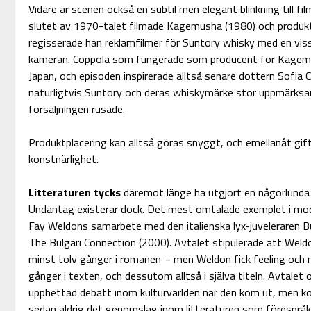
Vidare är scenen också en subtil men elegant blinkning till fil
slutet av 1970-talet filmade Kagemusha (1980) och produkti
regisserade han reklamfilmer för Suntory whisky med en vis
kameran. Coppola som fungerade som producent för Kagemus
Japan, och episoden inspirerade alltså senare dottern Sofia Co
naturligtvis Suntory och deras whiskymärke stor uppmärksa
försäljningen rusade.
Produktplacering kan alltså göras snyggt, och emellanåt gif
konstnärlighet.
Litteraturen tycks
däremot länge ha utgjort en någorlunda 
Undantag existerar dock. Det mest omtalade exemplet i mode
Fay Weldons samarbete med den italienska lyx-juveleraren B
The Bulgari Connection (2000). Avtalet stipulerade att Weld
minst tolv gånger i romanen – men Weldon fick feeling och 
gånger i texten, och dessutom alltså i själva titeln. Avtale
upphettad debatt inom kulturvärlden när den kom ut, men ko
sedan aldrig det genomslag inom litteraturen som förespråk