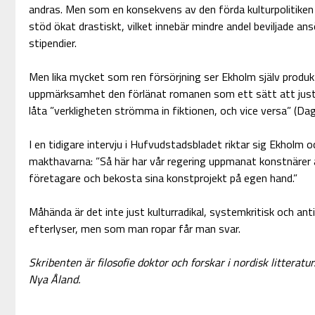
andras. Men som en konsekvens av den förda kulturpolitiken 
stöd ökat drastiskt, vilket innebär mindre andel beviljade ans
stipendier.
Men lika mycket som ren försörjning ser Ekholm själv produk
uppmärksamhet den förlänat romanen som ett sätt att just 
låta ”verkligheten strömma in fiktionen, och vice versa” (Da
I en tidigare intervju i Hufvudstadsbladet riktar sig Ekholm oc
makthavarna: ”Så här har vår regering uppmanat konstnärer a
företagare och bekosta sina konstprojekt på egen hand.”
Måhända är det inte just kulturradikal, systemkritisk och an
efterlyser, men som man ropar får man svar.
Skribenten är filosofie doktor och forskar i nordisk litteratu
Nya Åland.