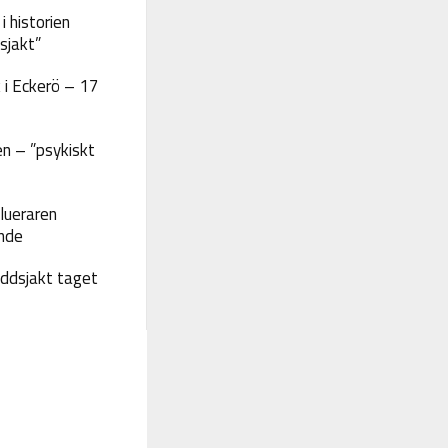
 historien
sjakt”
 i Eckerö – 17
n – ”psykiskt
lueraren
nde
yddsjakt taget