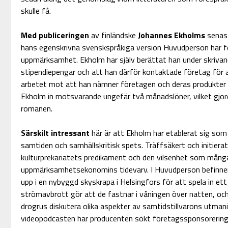
skulle få.
Med publiceringen
av finländske
Johannes Ekholms
senast
hans egenskrivna svenskspråkiga version Huvudperson har 
uppmärksamhet. Ekholm har själv berättat han under skrivan
stipendiepengar och att han därför kontaktade företag för a
arbetet mot att han nämner företagen och deras produkter i
Ekholm in motsvarande ungefär två månadslöner, vilket gjord
romanen.
Särskilt intressant
här är att Ekholm har etablerat sig so
samtiden och samhällskritisk spets. Träffsäkert och initierat
kulturprekariatets predikament och den vilsenhet som många
uppmärksamhetsekonomins tidevarv. I Huvudperson befinner 
upp i en nybyggd skyskrapa i Helsingfors för att spela in et
strömavbrott gör att de fastnar i våningen över natten, och f
drogrus diskutera olika aspekter av samtidstillvarons utmani
videopodcasten har producenten sökt företagssponsorering, 