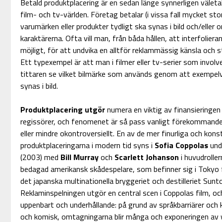
Betald produktplacering är en sedan länge synnerligen välet
film- och tv-världen. Företag betalar (i vissa fall mycket st
varumärken eller produkter tydligt ska synas i bild och/eller
karaktärerna. Ofta vill man, från båda hållen, att interfolie
möjligt, för att undvika en alltför reklammässig känsla och s
Ett typexempel är att man i filmer eller tv-serier som involver
tittaren se vilket bilmärke som används genom att exempe
synas i bild.
Produktplacering utgör
numera en viktig av finansieringe
regissörer, och fenomenet är så pass vanligt förekommande
eller mindre okontroversiellt. En av de mer finurliga och kons
produktplaceringarna i modern tid syns i
Sofia Coppolas
unde
(2003) med
Bill Murray
och
Scarlett Johanson
i huvudrolle
bedagad amerikansk skådespelare, som befinner sig i Tokyo fö
det japanska multinationella bryggeriet och destilleriet Sunt
Reklaminspelningen utgör en central scen i Coppolas film, o
uppenbart och underhållande: på grund av språkbarriärer och ku
och komisk, omtagningarna blir många och exponeringen av wh