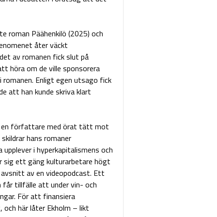
e roman Päähenkilö (2025) och
fenomenet åter väckt
det av romanen fick slut på
tt höra om de ville sponsorera
 romanen. Enligt egen utsago fick
e att han kunde skriva klart
m en författare med örat tätt mot
 skildrar hans romaner
 upplever i hyperkapitalismens och
sig ett gäng kulturarbetare högt
t avsnitt av en videopodcast. Ett
år tillfälle att under vin- och
ngar. För att finansiera
och här låter Ekholm – likt