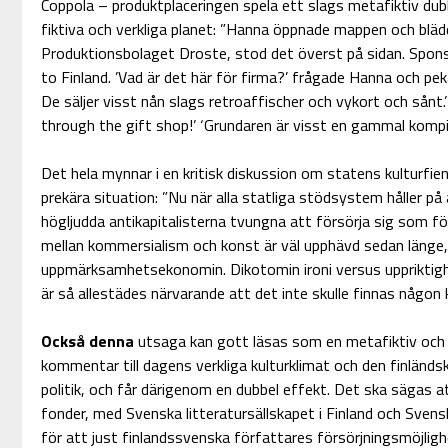
Coppola – produktplaceringen spela ett slags metafiktiv dubb
fiktiva och verkliga planet: ”Hanna öppnade mappen och blä
Produktionsbolaget Droste, stod det överst på sidan. Spon
to Finland. ’Vad är det här för firma?’ frågade Hanna och p
De säljer visst nån slags retroaffischer och vykort och sånt.’ 
through the gift shop!’ ‘Grundaren är visst en gammal kompis ti
Det hela mynnar i en kritisk diskussion om statens kulturfient
prekära situation: ”Nu när alla statliga stödsystem håller på
högljudda antikapitalisterna tvungna att försörja sig som 
mellan kommersialism och konst är väl upphävd sedan länge,
uppmärksamhetsekonomin. Dikotomin ironi versus uppriktig
är så allestädes närvarande att det inte skulle finnas någon k
Också denna
utsaga kan gott läsas som en metafiktiv och k
kommentar till dagens verkliga kulturklimat och den finländsk
politik, och får därigenom en dubbel effekt. Det ska sägas at
fonder, med Svenska litteratursällskapet i Finland och Svens
för att just finlandssvenska författares försörjningsmöjlig