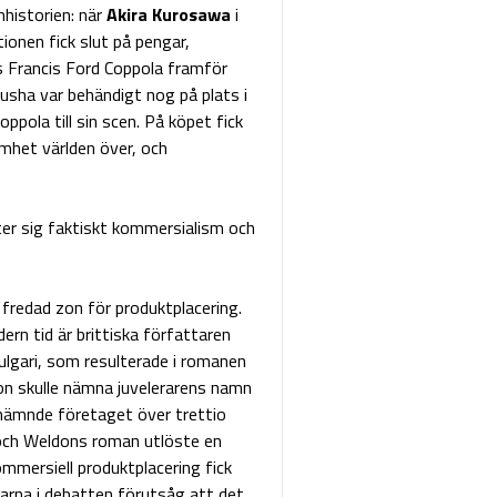
mhistorien: när
Akira Kurosawa
i
onen fick slut på pengar,
s Francis Ford Coppola framför
ha var behändigt nog på plats i
ppola till sin scen. På köpet fick
mhet världen över, och
ter sig faktiskt kommersialism och
fredad zon för produktplacering.
rn tid är brittiska författaren
ulgari, som resulterade i romanen
on skulle nämna juvelerarens namn
nämnde företaget över trettio
t och Weldons roman utlöste en
mmersiell produktplacering fick
arna i debatten förutsåg att det