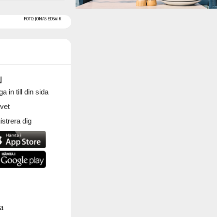
FOTO: JONAS EDSVIK
N
a in till din sida
vet
strera dig
a