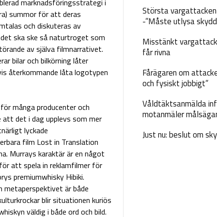
ablerad marknadsföringsstrategi i
Största vargattacken i
ora) summor för att deras
-”Måste utlysa skydd
 omtalas och diskuteras av
randet ska ske så naturtroget som
Misstänkt vargattack
törande av själva filmnarrativet.
får rivna
ar bilar och bilkörning låter
lvis återkommande låta logotypen
Fårägaren om attacke
och fysiskt jobbigt”
Våldtäktsanmälda inf
n för många producenter och
motanmäler målsäga
 att det i dag upplevs som mer
tnärligt lyckade
Just nu: beslut om sk
rbara film Lost in Translation
rna. Murrays karaktär är en något
r att spela in reklamfilmer för
orys premiumwhisky Hibiki.
ch metaperspektivet är både
lturkrockar blir situationen kuriös
iskyn väldig i både ord och bild.