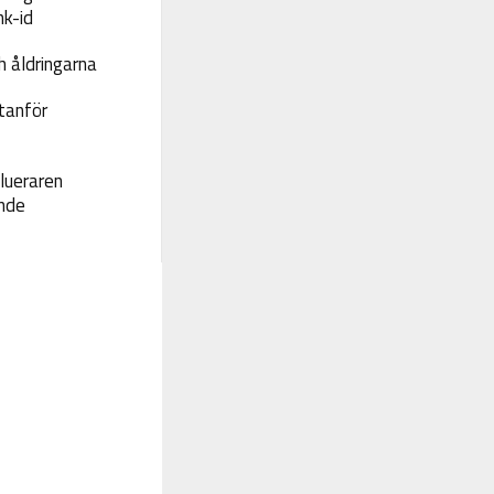
nk-id
 åldringarna
tanför
lueraren
nde