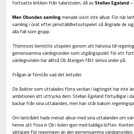
fortsatte kritiken från talarstolen, då av
Stellan Egeland
– 
Men Obunden samling
menade visst inte allvar. För när lan
samling i örat efter jämställdhetsutspelet så ångrade de sig 
alla fall som grupp.
Thörnroos bemötte utspelen genom att hänvisa till regeri
gemensamma värdegrunden som utgångspunkt för ett fort
värdegrunden har alltså Ob återigen fått skriva under på.
Frågan är förstås vad det betyder.
De åsikter som uttalades förra veckan i lagtinget har inte än
ambitionen att uttrycka dem. Stellan Egeland förtydligar i d
backar från sina uttalanden, men han står bakom regeringsp
Om lantrådet hade menat allvar med sina uttalanden om värd
henne att fösa in Ob i leden igen med luddiga löften. Konte
viktigare för regeringen än den gemensamma värdegrunden. F