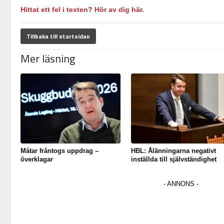
Hittat ett fel i texten? Hör av dig här.
Tillbaka till startsidan
Mer läsning
Måtar fråntogs uppdrag –
HBL: Ålänningarna negativt
överklagar
inställda till självständighet