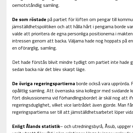
oemotståndlig samling.
De som röstade
på partiet för löften om pengar till komm
jämställdhetspolitiken och att hålla hårt i pengarna borde va
valde att prioritera de egna personliga positionerna i makte
intressen genom att backa. Väljarna hade nog hoppats på en
en oförarglig, samling.
Det hade förstås blivit mindre tydligt om partiet inte hade 
sedan backa när det blev skarpt läge.
De övriga regeringspartierna
borde också vara upprörda. F
opålitlig samling. Att överraska sina kollegor med svidande kr
fört diskussionerna vid förhandlingsbordet är skäl nog att i
regeringsduglighet, vilket vice lantrådet även gjorde. Man få
regeringspartierna ser till att jämställdhetsarbetet löper vid
Enligt Ålands statistik
– och utredningsbyrå, Åsub, uppger 