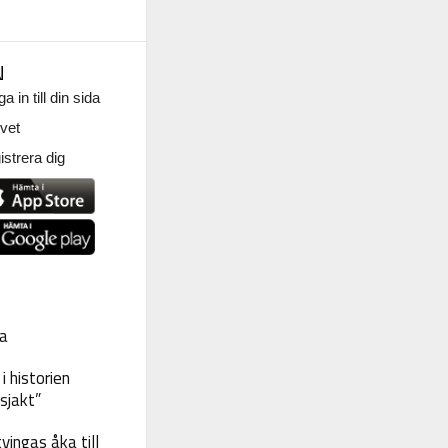
N
a in till din sida
vet
strera dig
a
 historien
sjakt”
vingas åka till