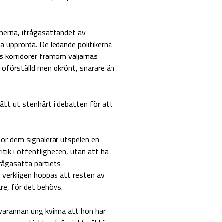
unerna, ifrågasättandet av
ra upprörda. De ledande politikerna
ns korridorer framom väljarnas
 oförställd men okrönt, snarare än
gått ut stenhårt i debatten för att
ör dem signalerar utspelen en
itik i offentligheten, utan att ha
frågasätta partiets
r verkligen hoppas att resten av
are, för det behövs.
varannan ung kvinna att hon har