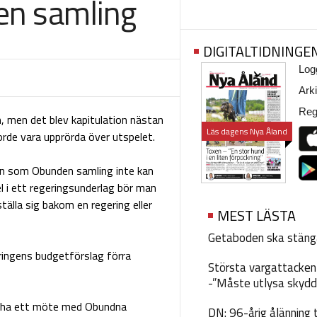
den samling
DIGITALTIDNINGE
Logg
Arki
Regi
n, men det blev kapitulation nästan
Läs dagens Nya Åland
rde vara upprörda över utspelet.
mn som Obunden samling inte kan
el i ett regeringsunderlag bör man
lla sig bakom en regering eller
MEST LÄSTA
Getaboden ska stäng
ringens budgetförslag förra
Största vargattacken i
-”Måste utlysa skydd
s ha ett möte med Obundna
DN: 96-årig ålänning t