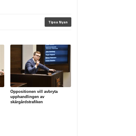
Tipsa Nyan
Oppositionen vill avbryta
upphandlingen av
skärgårdstrafiken