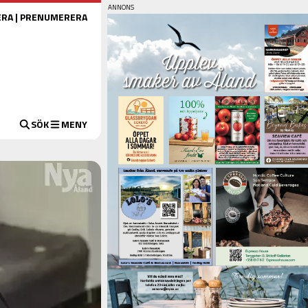
ERA
|
PRENUMERERA
SÖK
MENY