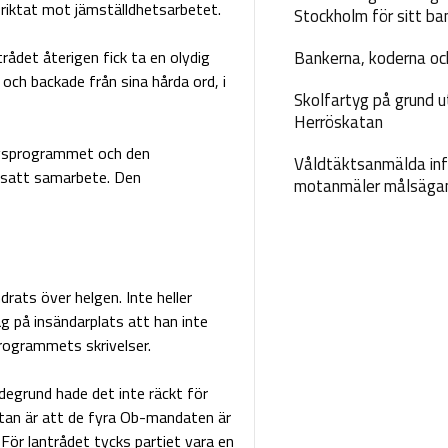
riktat mot jämställdhetsarbetet.
Stockholm för sitt ba
trådet återigen fick ta en olydig
Bankerna, koderna och
och backade från sina hårda ord, i
Skolfartyg på grund u
Herröskatan
ngsprogrammet och den
Våldtäktsanmälda inf
satt samarbete. Den
motanmäler målsäga
drats över helgen. Inte heller
ag på insändarplats att han inte
rogrammets skrivelser.
egrund hade det inte räckt för
ntan är att de fyra Ob-mandaten är
ör lantrådet tycks partiet vara en