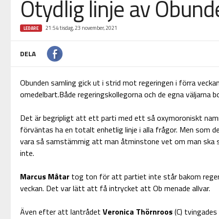
Otydlig linje av Obun
21:54 tisdag, 23 november, 2021
LEDARE
DELA
Obunden samling gick ut i strid mot regeringen i förra vecka
omedelbart.Både regeringskollegorna och de egna väljarna bo
Det är begripligt att ett parti med ett så oxymoroniskt na
förväntas ha en totalt enhetlig linje i alla frågor. Men som d
vara så samstämmig att man åtminstone vet om man ska stä
inte.
Marcus Måtar
tog ton för att partiet inte står bakom rege
veckan. Det var lätt att få intrycket att Ob menade allvar.
Även efter att lantrådet
Veronica Thörnroos
(C) tvingade