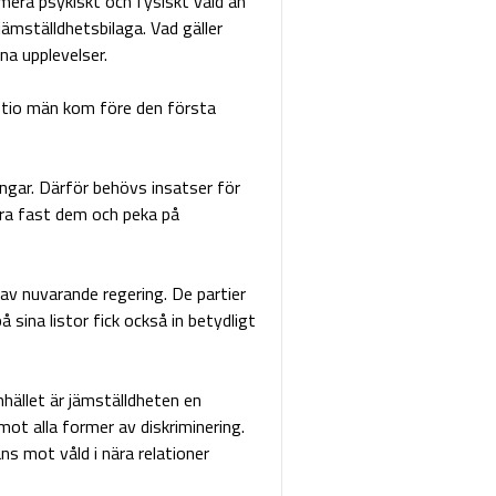
 mera psykiskt och fysiskt våld än
ämställdhetsbilaga. Vad gäller
na upplevelser.
, tio män kom före den första
ngar. Därför behövs insatser för
era fast dem och peka på
v nuvarande regering. De partier
sina listor fick också in betydligt
ället är jämställdheten en
mot alla former av diskriminering.
ns mot våld i nära relationer