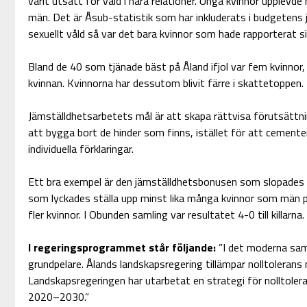
varit utsatt för våld i nära relationer. Unga kvinnor upplevde
män. Det är Åsub-statistik som har inkluderats i budgetens j
sexuellt våld så var det bara kvinnor som hade rapporterat si
Bland de 40 som tjänade bäst på Åland ifjol var fem kvinnor
kvinnan. Kvinnorna har dessutom blivit färre i skattetoppen.
Jämställdhetsarbetets mål är att skapa rättvisa förutsättni
att bygga bort de hinder som finns, istället för att cement
individuella förklaringar.
Ett bra exempel är den jämställdhetsbonusen som slopades a
som lyckades ställa upp minst lika många kvinnor som män på 
fler kvinnor. I Obunden samling var resultatet 4-0 till killarna.
I regeringsprogrammet står följande:
”I det moderna samh
grundpelare. Ålands landskapsregering tillämpar nolltolerans 
Landskapsregeringen har utarbetat en strategi för nolltolera
2020–2030.”