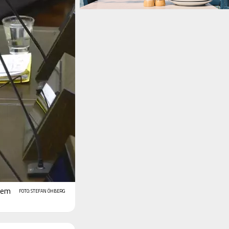
 vem
FOTO: STEFAN ÖHBERG