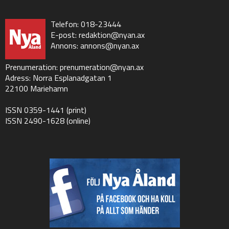
Telefon: 018-23444
E-post:
redaktion@nyan.ax
Annons:
annons@nyan.ax
Prenumeration:
prenumeration@nyan.ax
Adress: Norra Esplanadgatan 1
22100 Mariehamn
ISSN 0359-1441 (print)
ISSN 2490-1628 (online)