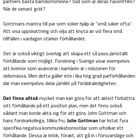
partners bästa barndomsminne? Vad som är deras favoritfilm?
När de senast grät?
Gottmans mantra till par som söker hjälp är ”små saker ofta”.
Att visa uppskattning och vilja att knyta an vid flera små
tillfällen i vardagen stärker förhållandet.
Det är också viktigt överlag att skapa ett så pass jämställt
förhållande som möjligt. Forskning i Sverige visar exempelvis
att kvinnor som avancerar i karriären är i riskzonen för
skilsmässa. Men detta gäller inte i lika hög grad parförhållanden
där man exempelvis delar jämlikt på föräldraledigheten.
Det finns alltså
mycket man kan göra för att aktivt förbättra
sitt förhållande på ett positivt plan, men det finns också
sådant man borde akta sig för att göra. John Gottman och
hans forskarkollega, tillika fru,
Julie Gottman
har listat fyra
specifika negativa kommunikationsstilar som urholkar ett
förhållande. Dessa är kritik, förakt, att gå in i försvarsläge och