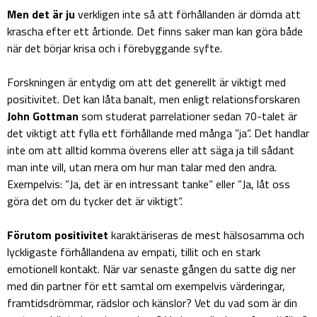
Men det är ju
verkligen inte så att förhållanden är dömda att
krascha efter ett årtionde. Det finns saker man kan göra både
när det börjar krisa och i förebyggande syfte.
Forskningen är entydig om att det generellt är viktigt med
positivitet. Det kan låta banalt, men enligt relationsforskaren
John Gottman
som studerat parrelationer sedan 70-talet är
det viktigt att fylla ett förhållande med många ”ja”. Det handlar
inte om att alltid komma överens eller att säga ja till sådant
man inte vill, utan mera om hur man talar med den andra.
Exempelvis: ”Ja, det är en intressant tanke” eller ”Ja, låt oss
göra det om du tycker det är viktigt”.
Förutom positivitet
karaktäriseras de mest hälsosamma och
lyckligaste förhållandena av empati, tillit och en stark
emotionell kontakt. När var senaste gången du satte dig ner
med din partner för ett samtal om exempelvis värderingar,
framtidsdrömmar, rädslor och känslor? Vet du vad som är din