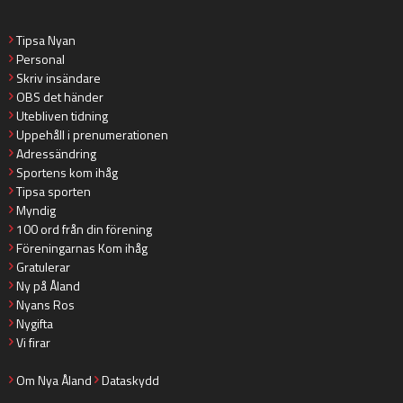
Tipsa Nyan
Personal
Skriv insändare
OBS det händer
Utebliven tidning
Uppehåll i prenumerationen
Adressändring
Sportens kom ihåg
Tipsa sporten
Myndig
100 ord från din förening
Föreningarnas Kom ihåg
Gratulerar
Ny på Åland
Nyans Ros
Nygifta
Vi firar
Om Nya Åland
Dataskydd