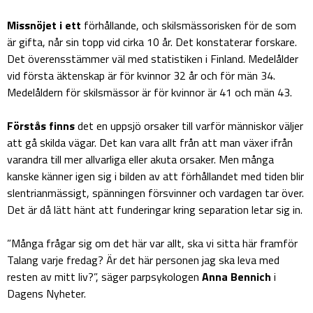
Missnöjet i ett
förhållande, och skilsmässorisken för de som
är gifta, når sin topp vid cirka 10 år. Det konstaterar forskare.
Det överensstämmer väl med statistiken i Finland. Medelålder
vid första äktenskap är för kvinnor 32 år och för män 34.
Medelåldern för skilsmässor är för kvinnor är 41 och män 43.
Förstås finns
det en uppsjö orsaker till varför människor väljer
att gå skilda vägar. Det kan vara allt från att man växer ifrån
varandra till mer allvarliga eller akuta orsaker. Men många
kanske känner igen sig i bilden av att förhållandet med tiden blir
slentrianmässigt, spänningen försvinner och vardagen tar över.
Det är då lätt hänt att funderingar kring separation letar sig in.
”Många frågar sig om det här var allt, ska vi sitta här framför
Talang varje fredag? Är det här personen jag ska leva med
resten av mitt liv?”, säger parpsykologen
Anna Bennich
i
Dagens Nyheter.