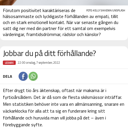
Förutom positivitet karaktäriseras de
FOTO: KELLY SIKKEMA/UNSPLASH
hälsosammaste och lyckligaste förhållanden av empati, tillit
och en stark emotionell kontakt. När var senaste gången du
satt dig ner med din partner för ett samtal om exempelvis
värderingar, framtidsdrömmar, rädslor och känslor?
Jobbar du på ditt förhållande?
22:00 onsdag, 7 september, 2022
LEDARE
DELA
Efter drygt tio års äktenskap, oftast när makarna är i
fyrtioårsåldern. Det är då som de flesta skilsmässor inträffar.
Men statistiken behöver inte vara en allmänsanning, snarare en
väckarklocka för alla att ta sig en funderare kring sitt
förhållande och huruvida man vill jobba på det – även i
förebyggande syfte.