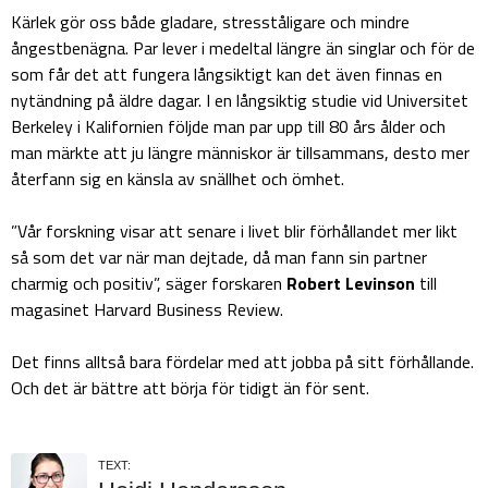
Kärlek gör oss både gladare, stresståligare och mindre
ångestbenägna. Par lever i medeltal längre än singlar och för de
som får det att fungera långsiktigt kan det även finnas en
nytändning på äldre dagar. I en långsiktig studie vid Universitet
Berkeley i Kalifornien följde man par upp till 80 års ålder och
man märkte att ju längre människor är tillsammans, desto mer
återfann sig en känsla av snällhet och ömhet.
”Vår forskning visar att senare i livet blir förhållandet mer likt
så som det var när man dejtade, då man fann sin partner
charmig och positiv”, säger forskaren
Robert Levinson
till
magasinet Harvard Business Review.
Det finns alltså bara fördelar med att jobba på sitt förhållande.
Och det är bättre att börja för tidigt än för sent.
TEXT: