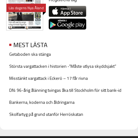
Läs dagens Nya Åland
MEST LÄSTA
Getaboden ska stänga
Största vargattacken i historien -”Måste utlysa skyddsjakt”
Misstänkt vargattack i Eckerö – 17 får rivna
DN: 96-årig ålänning tvingas åka till Stockholm för sitt bank-id
Bankerna, koderna och åldringarna
Skolfartyg på grund utanför Herröskatan