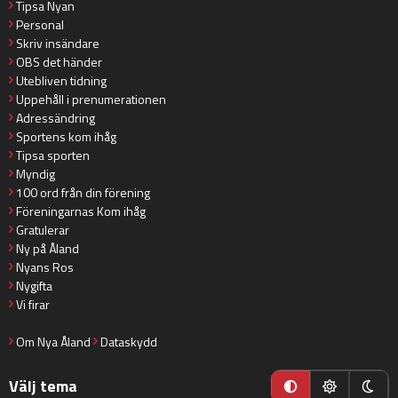
Tipsa Nyan
Personal
Skriv insändare
OBS det händer
Utebliven tidning
Uppehåll i prenumerationen
Adressändring
Sportens kom ihåg
Tipsa sporten
Myndig
100 ord från din förening
Föreningarnas Kom ihåg
Gratulerar
Ny på Åland
Nyans Ros
Nygifta
Vi firar
Om Nya Åland
Dataskydd
Välj tema