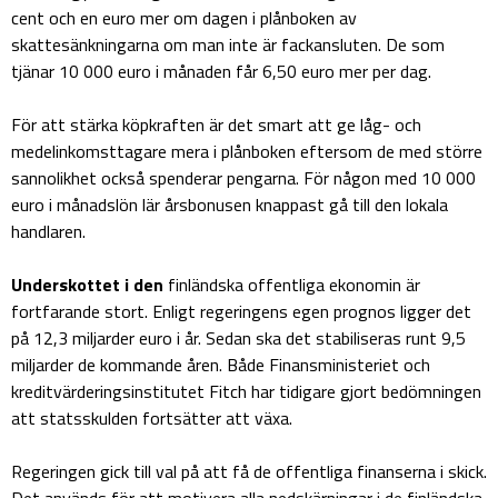
cent och en euro mer om dagen i plånboken av
skattesänkningarna om man inte är fackansluten. De som
tjänar 10 000 euro i månaden får 6,50 euro mer per dag.
För att stärka köpkraften är det smart att ge låg- och
medelinkomsttagare mera i plånboken eftersom de med större
sannolikhet också spenderar pengarna. För någon med 10 000
euro i månadslön lär årsbonusen knappast gå till den lokala
handlaren.
Underskottet i den
finländska offentliga ekonomin är
fortfarande stort. Enligt regeringens egen prognos ligger det
på 12,3 miljarder euro i år. Sedan ska det stabiliseras runt 9,5
miljarder de kommande åren. Både Finansministeriet och
kreditvärderingsinstitutet Fitch har tidigare gjort bedömningen
att statsskulden fortsätter att växa.
Regeringen gick till val på att få de offentliga finanserna i skick.
Det används för att motivera alla nedskärningar i de finländska