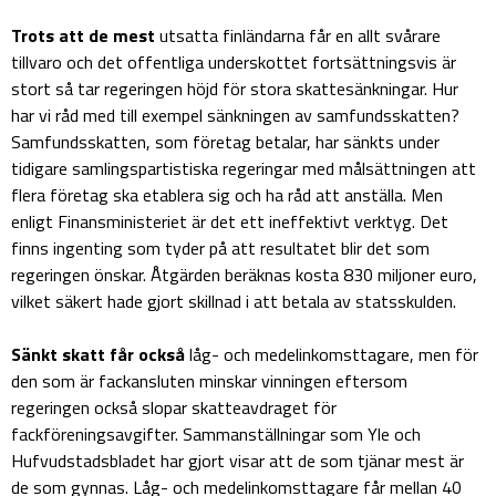
Trots att de mest
utsatta finländarna får en allt svårare
tillvaro och det offentliga underskottet fortsättningsvis är
stort så tar regeringen höjd för stora skattesänkningar. Hur
har vi råd med till exempel sänkningen av samfundsskatten?
Samfundsskatten, som företag betalar, har sänkts under
tidigare samlingspartistiska regeringar med målsättningen att
flera företag ska etablera sig och ha råd att anställa. Men
enligt Finansministeriet är det ett ineffektivt verktyg. Det
finns ingenting som tyder på att resultatet blir det som
regeringen önskar. Åtgärden beräknas kosta 830 miljoner euro,
vilket säkert hade gjort skillnad i att betala av statsskulden.
Sänkt skatt får också
låg- och medelinkomsttagare, men för
den som är fackansluten minskar vinningen eftersom
regeringen också slopar skatteavdraget för
fackföreningsavgifter. Sammanställningar som Yle och
Hufvudstadsbladet har gjort visar att de som tjänar mest är
de som gynnas. Låg- och medelinkomsttagare får mellan 40