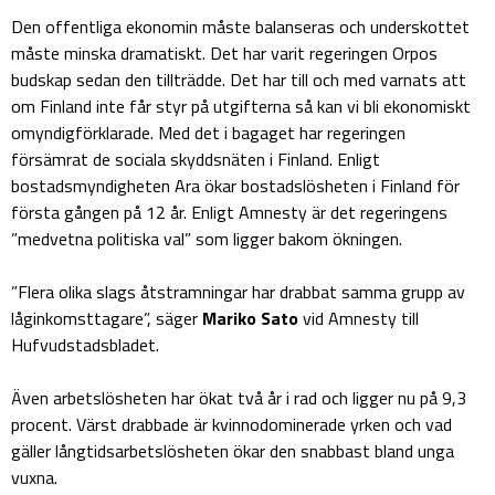
Den offentliga ekonomin måste balanseras och underskottet
måste minska dramatiskt. Det har varit regeringen Orpos
budskap sedan den tillträdde. Det har till och med varnats att
om Finland inte får styr på utgifterna så kan vi bli ekonomiskt
omyndigförklarade. Med det i bagaget har regeringen
försämrat de sociala skyddsnäten i Finland. Enligt
bostadsmyndigheten Ara ökar bostadslösheten i Finland för
första gången på 12 år. Enligt Amnesty är det regeringens
”medvetna politiska val” som ligger bakom ökningen.
”Flera olika slags åtstramningar har drabbat samma grupp av
låginkomsttagare”, säger
Mariko Sato
vid Amnesty till
Hufvudstadsbladet.
Även arbetslösheten har ökat två år i rad och ligger nu på 9,3
procent. Värst drabbade är kvinnodominerade yrken och vad
gäller långtidsarbetslösheten ökar den snabbast bland unga
vuxna.