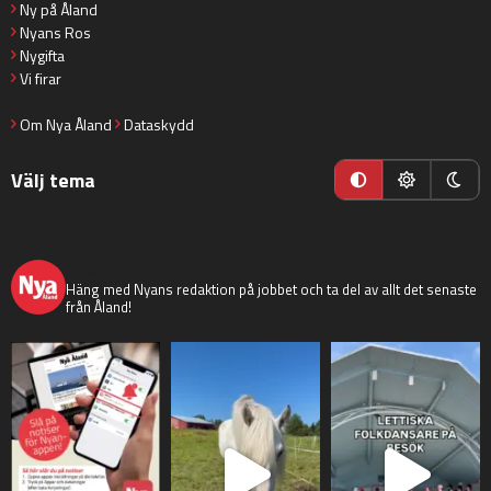
Ny på Åland
Nyans Ros
Nygifta
Vi firar
Om Nya Åland
Dataskydd
Välj tema
nyaaland
Häng med Nyans redaktion på jobbet och ta del av allt det senaste
från Åland!