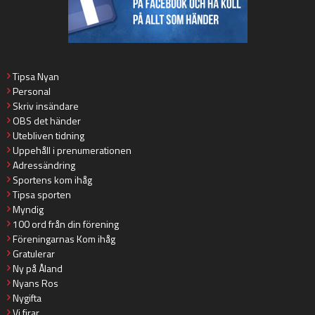
Tipsa Nyan
Personal
Skriv insändare
OBS det händer
Utebliven tidning
Uppehåll i prenumerationen
Adressändring
Sportens kom ihåg
Tipsa sporten
Myndig
100 ord från din förening
Föreningarnas Kom ihåg
Gratulerar
Ny på Åland
Nyans Ros
Nygifta
Vi firar