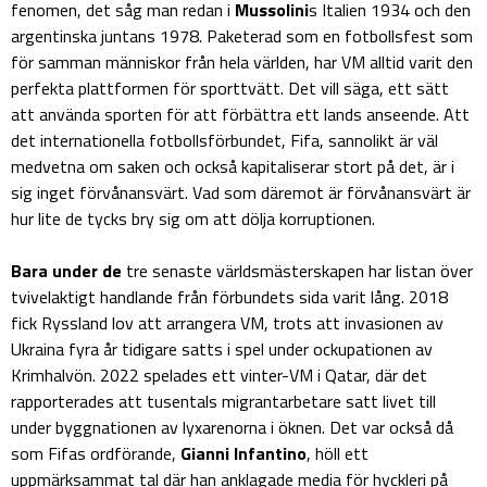
fenomen, det såg man redan i
Mussolini
s Italien 1934 och den
argentinska juntans 1978. Paketerad som en fotbollsfest som
för samman människor från hela världen, har VM alltid varit den
perfekta plattformen för sporttvätt. Det vill säga, ett sätt
att använda sporten för att förbättra ett lands anseende. Att
det internationella fotbollsförbundet, Fifa, sannolikt är väl
medvetna om saken och också kapitaliserar stort på det, är i
sig inget förvånansvärt. Vad som däremot är förvånansvärt är
hur lite de tycks bry sig om att dölja korruptionen.
Bara under de
tre senaste världsmästerskapen har listan över
tvivelaktigt handlande från förbundets sida varit lång. 2018
fick Ryssland lov att arrangera VM, trots att invasionen av
Ukraina fyra år tidigare satts i spel under ockupationen av
Krimhalvön. 2022 spelades ett vinter-VM i Qatar, där det
rapporterades att tusentals migrantarbetare satt livet till
under byggnationen av lyxarenorna i öknen. Det var också då
som Fifas ordförande,
Gianni Infantino
, höll ett
uppmärksammat tal där han anklagade media för hyckleri på