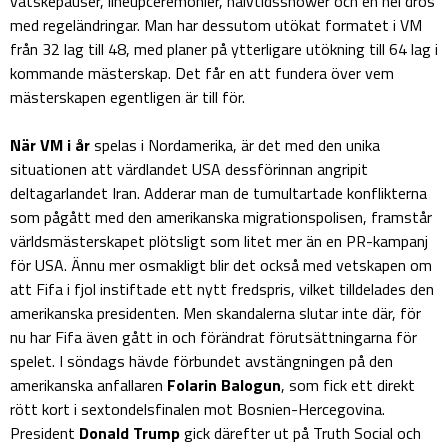
vätskepauser, lineupceremonier, halvtidsshower och en hel drös
med regeländringar. Man har dessutom utökat formatet i VM
från 32 lag till 48, med planer på ytterligare utökning till 64 lag i
kommande mästerskap. Det får en att fundera över vem
mästerskapen egentligen är till för.
När VM i år
spelas i Nordamerika, är det med den unika
situationen att värdlandet USA dessförinnan angripit
deltagarlandet Iran. Adderar man de tumultartade konflikterna
som pågått med den amerikanska migrationspolisen, framstår
världsmästerskapet plötsligt som litet mer än en PR-kampanj
för USA. Ännu mer osmakligt blir det också med vetskapen om
att Fifa i fjol instiftade ett nytt fredspris, vilket tilldelades den
amerikanska presidenten. Men skandalerna slutar inte där, för
nu har Fifa även gått in och förändrat förutsättningarna för
spelet. I söndags hävde förbundet avstängningen på den
amerikanska anfallaren
Folarin Balogun
, som fick ett direkt
rött kort i sextondelsfinalen mot Bosnien-Hercegovina.
President
Donald Trump
gick därefter ut på Truth Social och