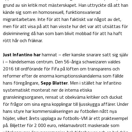
grund av sin kritik mot mästerskapet. Han uttryckte då att han
kände sig som en homosexuell, funktionsvarierad
migrantarbetare. Inte för att han faktiskt var något av det,
men för att visa på att han visste hur det var att utsättas för
diskriminering då han som barn blivit mobbad för att ha haft
rött hår och fräknar.
Just Infantino
har
hamnat – eller kanske snarare satt sig själv
i – händelsernas centrum. Den 56-åriga schweizaren valdes
2016 till ordförande för Fifa på löften om transparens och
reformer efter de enorma korruptionsskandalerna som fällde
hans föregångare,
Sepp Blatter
. Men i stället har Infantino
systematiskt monterat ner de interna etiska
granskningsorganen, rensat ut obekväma kritiker och duckat
för frågor om sina egna kopplingar till ljusskygga affärer. Under
hans styre har kommersialiseringen av fotbollen nått nya
höjder, vilket årets upplaga av fotbolls-VM är ett praktexempel
på. Biljetter för 2 000 euro, reklamavbrott maskerade som