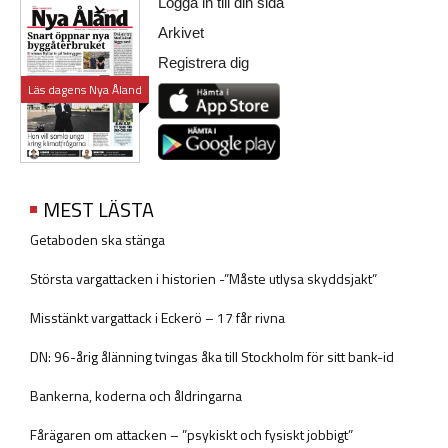
Logga in till din sida
Arkivet
Registrera dig
Läs dagens Nya Åland
MEST LÄSTA
Getaboden ska stänga
Största vargattacken i historien -”Måste utlysa skyddsjakt”
Misstänkt vargattack i Eckerö – 17 får rivna
DN: 96-årig ålänning tvingas åka till Stockholm för sitt bank-id
Bankerna, koderna och åldringarna
Fårägaren om attacken – ”psykiskt och fysiskt jobbigt”