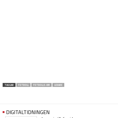
TAGGAR
FOTBOLL
FOTBOLLS-VM
LEDARE
DIGITALTIDNINGEN