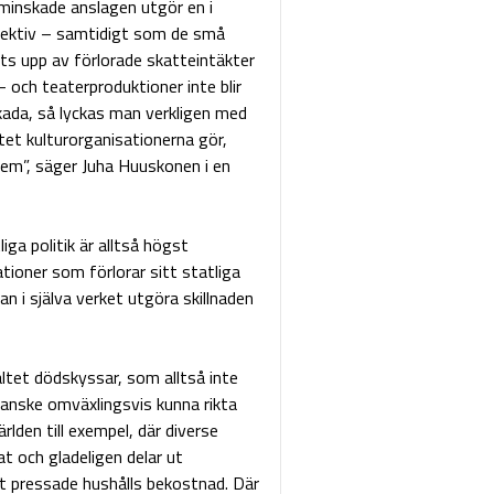
 minskade anslagen utgör en i
spektiv – samtidigt som de små
s upp av förlorade skatteintäkter
 och teaterproduktioner inte blir
skada, så lyckas man verkligen med
tet kulturorganisationerna gör,
dem”, säger Juha Huuskonen i en
ga politik är alltså högst
ationer som förlorar sitt statliga
n i själva verket utgöra skillnaden
ltet dödskyssar, som alltså inte
 kanske omväxlingsvis kunna rikta
lden till exempel, där diverse
at och gladeligen delar ut
årt pressade hushålls bekostnad. Där