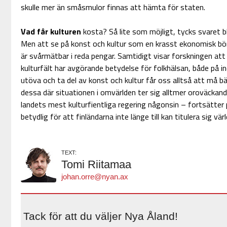
skulle mer än småsmulor finnas att hämta för staten.
Vad får kulturen
kosta? Så lite som möjligt, tycks svaret 
Men att se på konst och kultur som en krasst ekonomisk börd
är svårmätbar i reda pengar. Samtidigt visar forskningen att 
kulturfält har avgörande betydelse för folkhälsan, både på in
utöva och ta del av konst och kultur får oss alltså att må bät
dessa där situationen i omvärlden ter sig alltmer oroväckan
landets mest kulturfientliga regering någonsin – fortsätter 
betydlig för att finländarna inte länge till kan titulera sig vär
TEXT:
Tomi Riitamaa
johan.orre@nyan.ax
Tack för att du väljer Nya Åland!