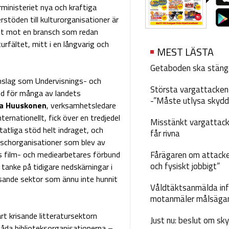
ministeriet nya och kraftiga
rstöden till kulturorganisationer är
tt mot en bransch som redan
turfältet, mitt i en långvarig och
MEST LÄSTA
Getaboden ska stäng
anslag som Undervisnings- och
Största vargattacken i
ked för många av landets
-”Måste utlysa skydd
a Huuskonen
, verksamhetsledare
ernationellt, fick över en tredjedel
Misstänkt vargattack
atliga stöd helt indraget, och
får rivna
nschorganisationer som blev av
s film- och mediearbetares förbund
Fårägaren om attacke
och fysiskt jobbigt”
 tanke på tidigare nedskärningar i
risande sektor som ännu inte hunnit
Våldtäktsanmälda inf
motanmäler målsäga
rt krisande litteratursektorn
Just nu: beslut om sk
båda biblioteksorganisationerna –