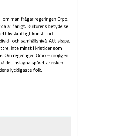
bli om man frågar regeringen Orpo.
a är farligt. Kulturens betydelse
ett livskraftigt konst- och
divid- och samhällsnivå. Att skapa,
tre, inte minst i kristider som
de. Om regeringen Orpo – möjligen
på det inslagna spåret är risken
ldens lyckligaste folk.