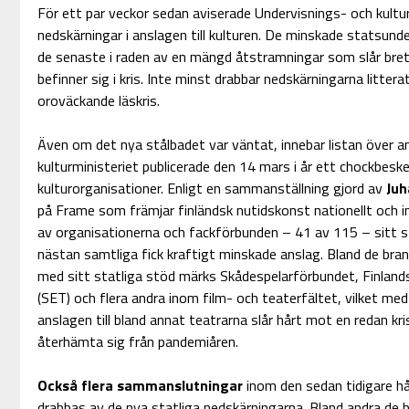
För ett par veckor sedan aviserade Undervisnings- och kultur
nedskärningar i anslagen till kulturen. De minskade statsunde
de senaste i raden av en mängd åtstramningar som slår bre
befinner sig i kris. Inte minst drabbar nedskärningarna littera
oroväckande läskris.
Även om det nya stålbadet var väntat, innebar listan över 
kulturministeriet publicerade den 14 mars i år ett chockbes
kulturorganisationer. Enligt en sammanställning gjord av
Juh
på Frame som främjar finländsk nutidskonst nationellt och int
av organisationerna och fackförbunden – 41 av 115 – sitt st
nästan samtliga fick kraftigt minskade anslag. Bland de bra
med sitt statliga stöd märks Skådespelarförbundet, Finland
(SET) och flera andra inom film- och teaterfältet, vilket med
anslagen till bland annat teatrarna slår hårt mot en redan k
återhämta sig från pandemiåren.
Också flera sammanslutningar
inom den sedan tidigare hå
drabbas av de nya statliga nedskärningarna. Bland andra de 