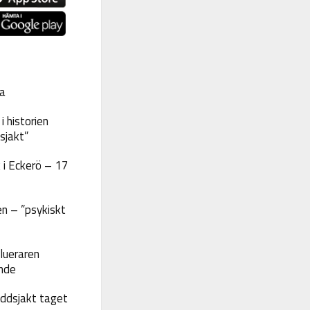
a
 historien
sjakt”
 i Eckerö – 17
n – ”psykiskt
lueraren
nde
yddsjakt taget