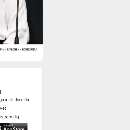
 HANNE SALONEN / EDUSKUNTA
N
a in till din sida
vet
strera dig