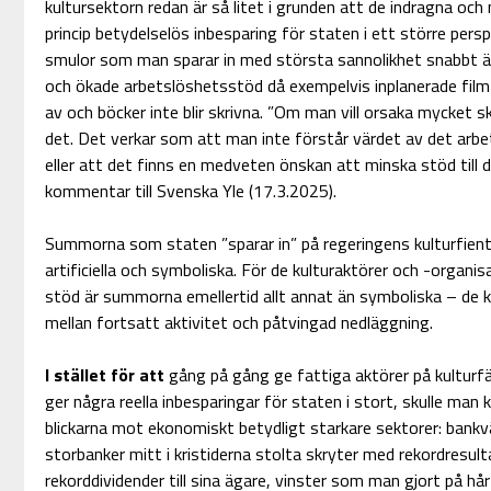
kultursektorn redan är så litet i grunden att de indragna och
princip betydelselös inbesparing för staten i ett större per
smulor som man sparar in med största sannolikhet snabbt ät
och ökade arbetslöshetsstöd då exempelvis inplanerade film-
av och böcker inte blir skrivna. ”Om man vill orsaka mycket 
det. Det verkar som att man inte förstår värdet av det arbe
eller att det finns en medveten önskan att minska stöd till 
kommentar till Svenska Yle (17.3.2025).
Summorna som staten ”sparar in” på regeringens kulturfientli
artificiella och symboliska. För de kulturaktörer och -organis
stöd är summorna emellertid allt annat än symboliska – de ka
mellan fortsatt aktivitet och påtvingad nedläggning.
I stället för att
gång på gång ge fattiga aktörer på kulturfä
ger några reella inbesparingar för staten i stort, skulle man
blickarna mot ekonomiskt betydligt starkare sektorer: bankvär
storbanker mitt i kristiderna stolta skryter med rekordresult
rekorddividender till sina ägare, vinster som man gjort på h