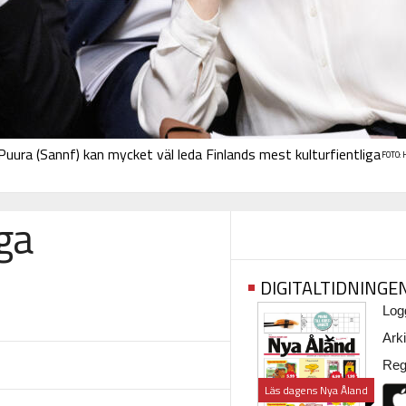
Puura (Sannf) kan mycket väl leda Finlands mest kulturfientliga
FOTO:
ga
DIGITALTIDNINGE
Logg
Arki
Regi
Läs dagens Nya Åland