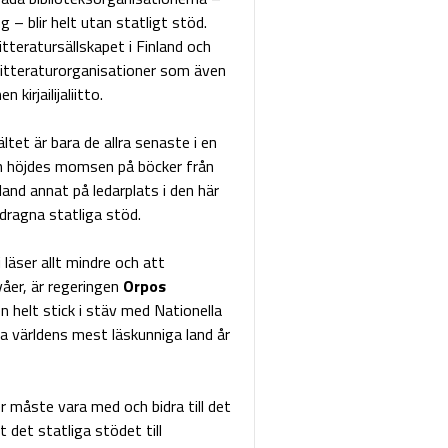
– blir helt utan statligt stöd.
tteratursällskapet i Finland och
 litteraturorganisationer som även
irjailijaliitto.
ltet är bara de allra senaste i en
gen höjdes momsen på böcker från
land annat på ledarplats i den här
ndragna statliga stöd.
 läser allt mindre och att
våer, är regeringen
Orpos
n helt stick i stäv med Nationella
a världens mest läskunniga land år
 måste vara med och bidra till det
det statliga stödet till