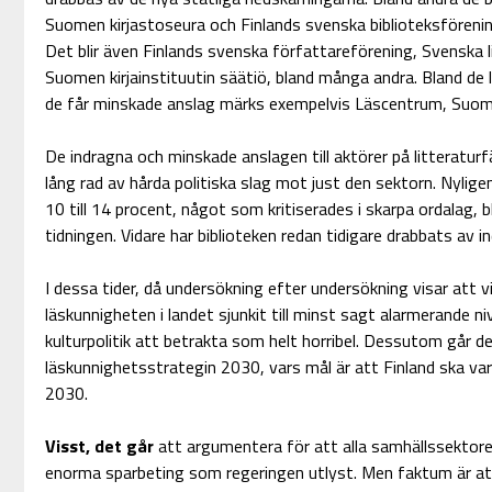
Suomen kirjastoseura och Finlands svenska biblioteksförening 
Det blir även Finlands svenska författareförening, Svenska li
Suomen kirjainstituutin säätiö, bland många andra. Bland de
de får minskade anslag märks exempelvis Läscentrum, Suomen k
De indragna och minskade anslagen till aktörer på litteraturfä
lång rad av hårda politiska slag mot just den sektorn. Nyli
10 till 14 procent, något som kritiserades i skarpa ordalag, b
tidningen. Vidare har biblioteken redan tidigare drabbats av i
I dessa tider, då undersökning efter undersökning visar att vi
läskunnigheten i landet sjunkit till minst sagt alarmerande ni
kulturpolitik att betrakta som helt horribel. Dessutom går de
läskunnighetsstrategin 2030, vars mål är att Finland ska var
2030.
Visst, det går
att argumentera för att alla samhällssektorer
enorma sparbeting som regeringen utlyst. Men faktum är att 