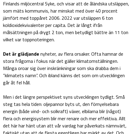
Finlands miljöcentral Syke, och visar att de åländska utsläppen,
som mäts kommunvis, har minskat med över 40 procent
jämfört med toppåret 2006. 2022 var utsläppen 6 ton
koldioxidekvivalenter per capita. Det är långt ifrån
målsättningen på drygt 2 ton, men betydligt bättre än 11 ton
vilket var toppnoteringen.
Det är glädjande
nyheter, av flera orsaker. Ofta hamnar de
stora frågorna i fokus när det gäller klimatomställningen.
Många oroar sig över inskränkningar som ska drabba dem i
”klimatets namn”. Och ibland känns det som om utvecklingen
går åt fel håll.
Men i det längre perspektivet syns utvecklingen tydligt. Små
steg tas hela tiden: oljepannor byts ut, den förnyelsebara
energin (både vind- och solkraft) växer, elbilarna blir (något)
flera och energisystem blir mer renare och mer effektiva. Allt
det här har hänt utan att vår vardag har påverkats nämnvärt,
faktiskt utan att de flesta egentligen har märkt av det. Och