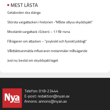
MEST LÄSTA
Getaboden ska stänga
Största vargattacken i historien -”Måste utlysa skyddsjakt”
Misstänkt vargattack i Eckerö – 17 får rivna
Fårägaren om attacken – ”psykiskt och fysiskt jobbigt”
Våldtäktsanmälda influeraren motanmäler målsägande
Just nu: beslut om skyddsjakt taget
Telefon: 018-23444
E-post:
redaktion@nyan.ax
Annons:
annons@nyan.ax