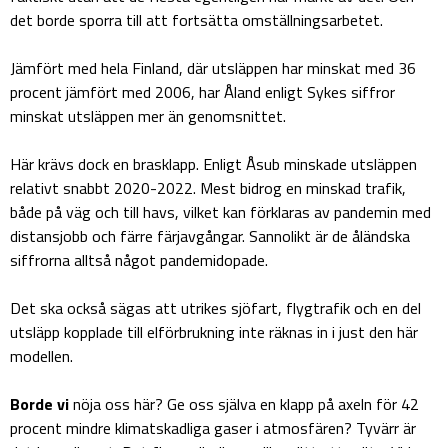
det borde sporra till att fortsätta omställningsarbetet.
Jämfört med hela Finland, där utsläppen har minskat med 36
procent jämfört med 2006, har Åland enligt Sykes siffror
minskat utsläppen mer än genomsnittet.
Här krävs dock en brasklapp. Enligt Åsub minskade utsläppen
relativt snabbt 2020-2022. Mest bidrog en minskad trafik,
både på väg och till havs, vilket kan förklaras av pandemin med
distansjobb och färre färjavgångar. Sannolikt är de åländska
siffrorna alltså något pandemidopade.
Det ska också sägas att utrikes sjöfart, flygtrafik och en del
utsläpp kopplade till elförbrukning inte räknas in i just den här
modellen.
Borde vi
nöja oss här? Ge oss själva en klapp på axeln för 42
procent mindre klimatskadliga gaser i atmosfären? Tyvärr är