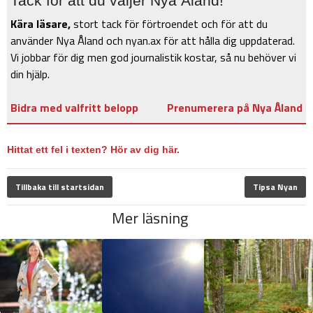
Tack för att du väljer Nya Åland!
Kära läsare,
stort tack för förtroendet och för att du
använder Nya Åland och nyan.ax för att hålla dig uppdaterad.
Vi jobbar för dig men god journalistik kostar, så nu behöver vi
din hjälp.
Bidra med valfritt belopp
Prenumerera på Nya Åland
Hittat ett fel i texten? Hör av dig här.
Tillbaka till startsidan
Tipsa Nyan
Mer läsning