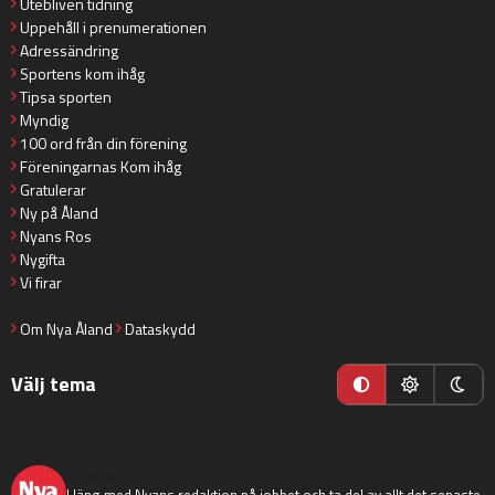
Utebliven tidning
Uppehåll i prenumerationen
Adressändring
Sportens kom ihåg
Tipsa sporten
Myndig
100 ord från din förening
Föreningarnas Kom ihåg
Gratulerar
Ny på Åland
Nyans Ros
Nygifta
Vi firar
Om Nya Åland
Dataskydd
Välj tema
nyaaland
Häng med Nyans redaktion på jobbet och ta del av allt det senaste