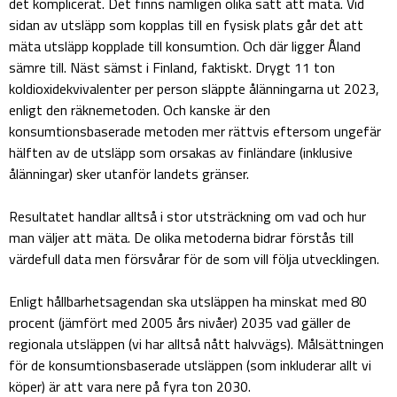
det komplicerat. Det finns nämligen olika sätt att mäta. Vid
sidan av utsläpp som kopplas till en fysisk plats går det att
mäta utsläpp kopplade till konsumtion. Och där ligger Åland
sämre till. Näst sämst i Finland, faktiskt. Drygt 11 ton
koldioxidekvivalenter per person släppte ålänningarna ut 2023,
enligt den räknemetoden. Och kanske är den
konsumtionsbaserade metoden mer rättvis eftersom ungefär
hälften av de utsläpp som orsakas av finländare (inklusive
ålänningar) sker utanför landets gränser.
Resultatet handlar alltså i stor utsträckning om vad och hur
man väljer att mäta. De olika metoderna bidrar förstås till
värdefull data men försvårar för de som vill följa utvecklingen.
Enligt hållbarhetsagendan ska utsläppen ha minskat med 80
procent (jämfört med 2005 års nivåer) 2035 vad gäller de
regionala utsläppen (vi har alltså nått halvvägs). Målsättningen
för de konsumtionsbaserade utsläppen (som inkluderar allt vi
köper) är att vara nere på fyra ton 2030.