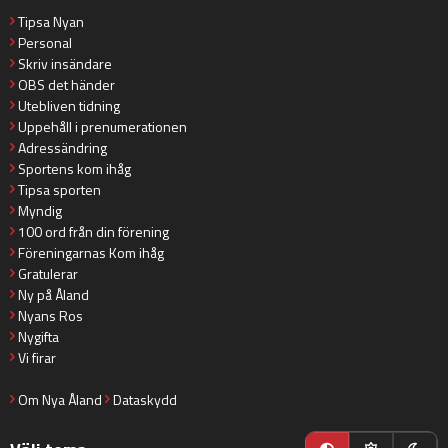
Tipsa Nyan
Personal
Skriv insändare
OBS det händer
Utebliven tidning
Uppehåll i prenumerationen
Adressändring
Sportens kom ihåg
Tipsa sporten
Myndig
100 ord från din förening
Föreningarnas Kom ihåg
Gratulerar
Ny på Åland
Nyans Ros
Nygifta
Vi firar
Om Nya Åland
Dataskydd