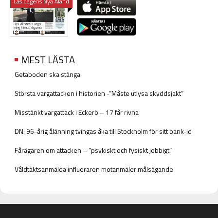
Läs dagens Nya Åland
MEST LÄSTA
Getaboden ska stänga
Största vargattacken i historien -”Måste utlysa skyddsjakt”
Misstänkt vargattack i Eckerö – 17 får rivna
DN: 96-årig ålänning tvingas åka till Stockholm för sitt bank-id
Fårägaren om attacken – ”psykiskt och fysiskt jobbigt”
Våldtäktsanmälda influeraren motanmäler målsägande