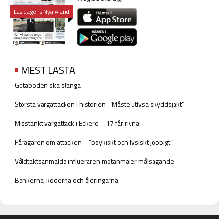
Läs dagens Nya Åland
MEST LÄSTA
Getaboden ska stänga
Största vargattacken i historien -”Måste utlysa skyddsjakt”
Misstänkt vargattack i Eckerö – 17 får rivna
Fårägaren om attacken – ”psykiskt och fysiskt jobbigt”
Våldtäktsanmälda influeraren motanmäler målsägande
Bankerna, koderna och åldringarna