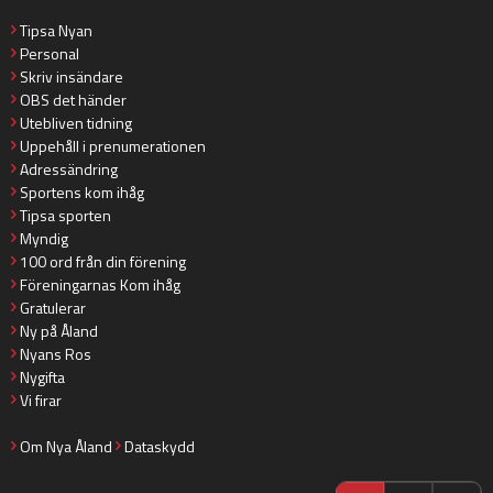
Tipsa Nyan
Personal
Skriv insändare
OBS det händer
Utebliven tidning
Uppehåll i prenumerationen
Adressändring
Sportens kom ihåg
Tipsa sporten
Myndig
100 ord från din förening
Föreningarnas Kom ihåg
Gratulerar
Ny på Åland
Nyans Ros
Nygifta
Vi firar
Om Nya Åland
Dataskydd