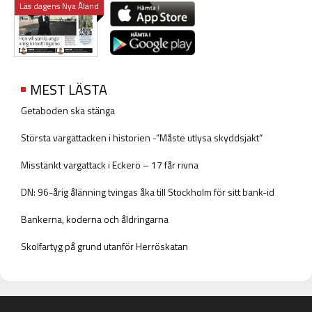
Läs dagens Nya Åland
MEST LÄSTA
Getaboden ska stänga
Största vargattacken i historien -”Måste utlysa skyddsjakt”
Misstänkt vargattack i Eckerö – 17 får rivna
DN: 96-årig ålänning tvingas åka till Stockholm för sitt bank-id
Bankerna, koderna och åldringarna
Skolfartyg på grund utanför Herröskatan