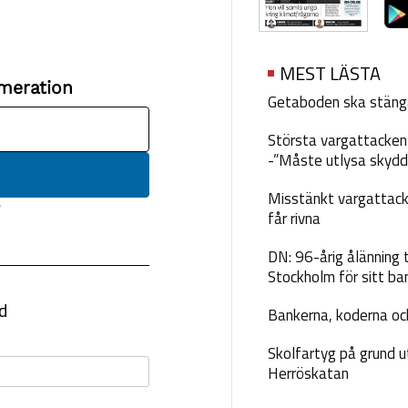
MEST LÄSTA
Getaboden ska stäng
Största vargattacken i
-”Måste utlysa skydd
Misstänkt vargattack
får rivna
DN: 96-årig ålänning t
Stockholm för sitt ba
Bankerna, koderna och
Skolfartyg på grund u
Herröskatan