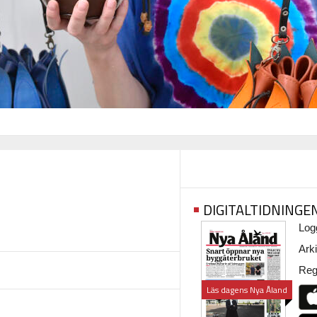
DIGITALTIDNINGE
Logg
Arki
Regi
Läs dagens Nya Åland