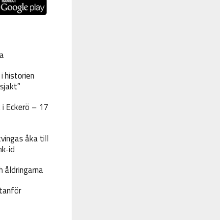
a
 historien
sjakt”
 i Eckerö – 17
vingas åka till
nk-id
 åldringarna
tanför