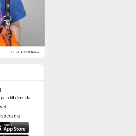
FOTO: STEFAN OHBERG
N
a in till din sida
vet
strera dig