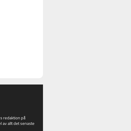
 redaktion på
l av allt det senaste