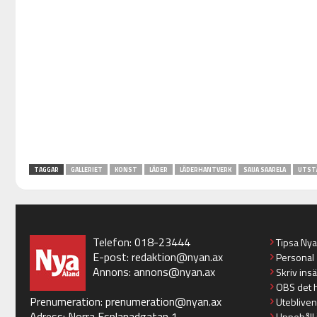
TAGGAR
GALLERIET
KONST
LÄDER
LÄDERHANTVERK
SAIJA SAARELA
UTST
Telefon: 018-23444
Tipsa Ny
E-post:
redaktion@nyan.ax
Personal
Annons:
annons@nyan.ax
Skriv ins
OBS det 
Prenumeration:
prenumeration@nyan.ax
Utebliven
Adress: Norra Esplanadgatan 1
Uppehåll 