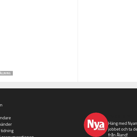
ÄLLNING
an
nyaaland
ändare
Häng med Nyans
händer
jobbet och ta de
 tidning
från Åland!
i prenumerationen