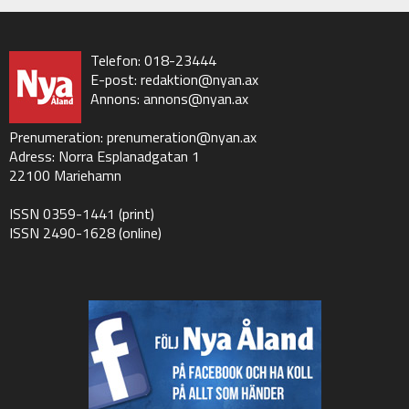
Telefon: 018-23444
E-post:
redaktion@nyan.ax
Annons:
annons@nyan.ax
Prenumeration:
prenumeration@nyan.ax
Adress: Norra Esplanadgatan 1
22100 Mariehamn
ISSN 0359-1441 (print)
ISSN 2490-1628 (online)