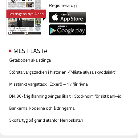
Registrera dig
Läs dagens Nya Åland
MEST LÄSTA
Getaboden ska stänga
Största vargattacken i historien -”Måste utlysa skyddsjakt”
Misstänkt vargattack i Eckerö – 17 får rivna
DN: 96-årig ålänning tvingas åka till Stockholm för sitt bank-id
Bankerna, koderna och åldringarna
Skolfartyg på grund utanför Herröskatan