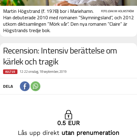
Martin Högstrand (f. 1978) bor i Mariehamn.
FOTO: JOAKIM HOLMSTRÖM
Han debuterade 2010 med romanen ”Skymningsland”, och 2012
utkom diktsamlingen ”Mörk vår”. Den nya romanen ”Claire” är
Högstrands tredje bok.
Recension: Intensiv berättelse om
kärlek och tragik
12:22 onsdag, 18 september, 2019
KULTUR
DELA