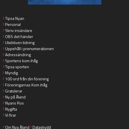
Tipsa Nyan
Personal
Skriv insändare
OBS det händer
Utebliven tidning
Uppehåll i prenumerationen
Adressändring
Sportens kom ihåg
Tipsa sporten
Myndig
100 ord från din förening
Föreningarnas Kom ihåg
Gratulerar
Ny på Åland
Nyans Ros
Nygifta
Vi firar
Om Nya Åland
Dataskydd