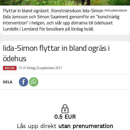
Flyttar in bland ogräset. Konstnärsduon Iida-Simon
FOTO: JONAS EDSVIK
(Iida Jonsson och Simon Saarinen) genomför en "konstnärlig
intervention" i helgen, och slår upp dörrarna till ödehuset
Lundells i Lemland för besökare på lördag kväll.
Iida-Simon flyttar in bland ogräs i
ödehus
15:31 lördag, 25 september, 2021
KULTUR
DELA