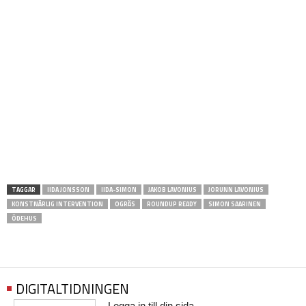
TAGGAR
IIDA JONSSON
IIDA-SIMON
JAKOB LAVONIUS
JORUNN LAVONIUS
KONSTNÄRLIG INTERVENTION
OGRÄS
ROUNDUP READY
SIMON SAARINEN
ÖDEHUS
DIGITALTIDNINGEN
Logga in till din sida