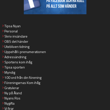
Tipsa Nyan
Personal
Skriv insändare
OBS det händer
Utebliven tidning
Uppehåll i prenumerationen
Adressändring
Sportens kom ihåg
Tipsa sporten
Myndig
100 ord från din förening
Föreningarnas Kom ihåg
Gratulerar
Ny på Åland
Nyans Ros
Nygifta
Vi firar