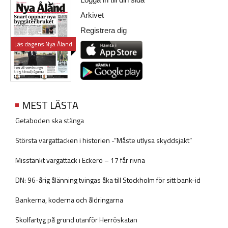
Arkivet
Registrera dig
Läs dagens Nya Åland
MEST LÄSTA
Getaboden ska stänga
Största vargattacken i historien -”Måste utlysa skyddsjakt”
Misstänkt vargattack i Eckerö – 17 får rivna
DN: 96-årig ålänning tvingas åka till Stockholm för sitt bank-id
Bankerna, koderna och åldringarna
Skolfartyg på grund utanför Herröskatan