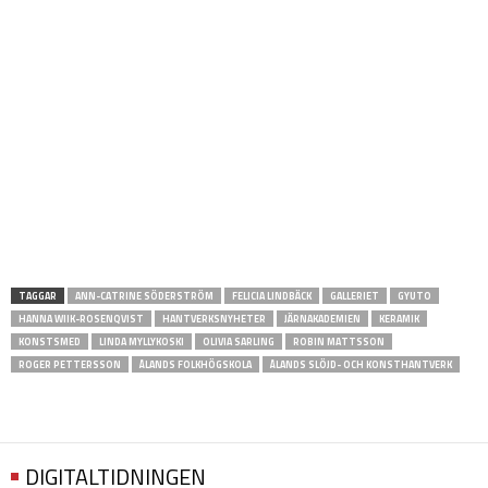
TAGGAR
ANN-CATRINE SÖDERSTRÖM
FELICIA LINDBÄCK
GALLERIET
GYUTO
HANNA WIIK-ROSENQVIST
HANTVERKSNYHETER
JÄRNAKADEMIEN
KERAMIK
KONSTSMED
LINDA MYLLYKOSKI
OLIVIA SARLING
ROBIN MATTSSON
ROGER PETTERSSON
ÅLANDS FOLKHÖGSKOLA
ÅLANDS SLÖJD- OCH KONSTHANTVERK
DIGITALTIDNINGEN