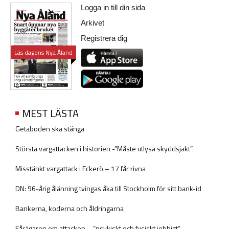
Logga in till din sida
Arkivet
Registrera dig
Läs dagens Nya Åland
MEST LÄSTA
Getaboden ska stänga
Största vargattacken i historien -”Måste utlysa skyddsjakt”
Misstänkt vargattack i Eckerö – 17 får rivna
DN: 96-årig ålänning tvingas åka till Stockholm för sitt bank-id
Bankerna, koderna och åldringarna
Fårägaren om attacken – ”psykiskt och fysiskt jobbigt”