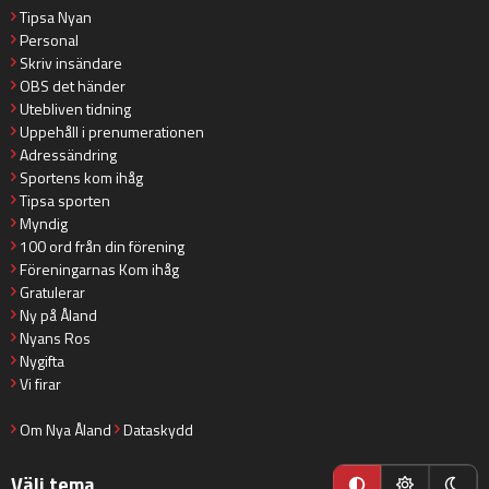
Tipsa Nyan
Personal
Skriv insändare
OBS det händer
Utebliven tidning
Uppehåll i prenumerationen
Adressändring
Sportens kom ihåg
Tipsa sporten
Myndig
100 ord från din förening
Föreningarnas Kom ihåg
Gratulerar
Ny på Åland
Nyans Ros
Nygifta
Vi firar
Om Nya Åland
Dataskydd
Välj tema