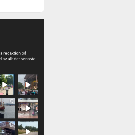
 redaktion på
l av allt det senaste