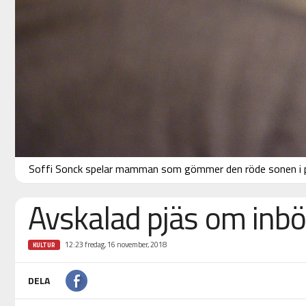
Soffi Sonck spelar mamman som gömmer den röde sonen i 
Avskalad pjäs om inbö
12:23 fredag, 16 november, 2018
KULTUR
DELA