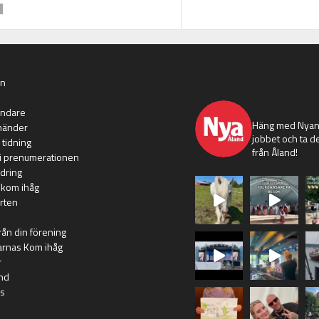
an
nyaaland
ändare
Häng med Nyans
händer
jobbet och ta de
 tidning
från Åland!
i prenumerationen
dring
 kom ihåg
rten
rån din förening
arnas Kom ihåg
r
nd
s