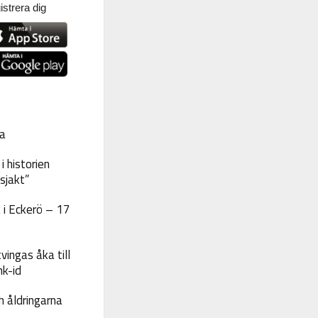
strera dig
a
 historien
sjakt”
 i Eckerö – 17
vingas åka till
nk-id
 åldringarna