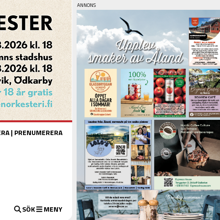
ERA
|
PRENUMERERA
SÖK
MENY