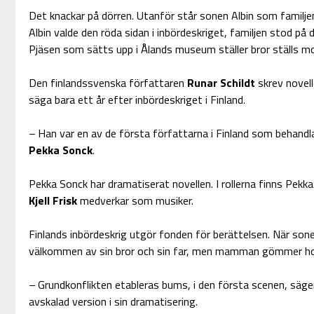
Det knackar på dörren. Utanför står sonen Albin som familje
Albin valde den röda sidan i inbördeskriget, familjen stod på d
Pjäsen som sätts upp i Ålands museum ställer bror ställs mo
Den finlandssvenska författaren
Runar Schildt
skrev novel
säga bara ett år efter inbördeskriget i Finland.
– Han var en av de första författarna i Finland som behandl
Pekka Sonck
.
Pekka Sonck har dramatiserat novellen. I rollerna finns Pekk
Kjell Frisk
medverkar som musiker.
Finlands inbördeskrig utgör fonden för berättelsen. När sone
välkommen av sin bror och sin far, men mamman gömmer h
– Grundkonflikten etableras bums, i den första scenen, säg
avskalad version i sin dramatisering.