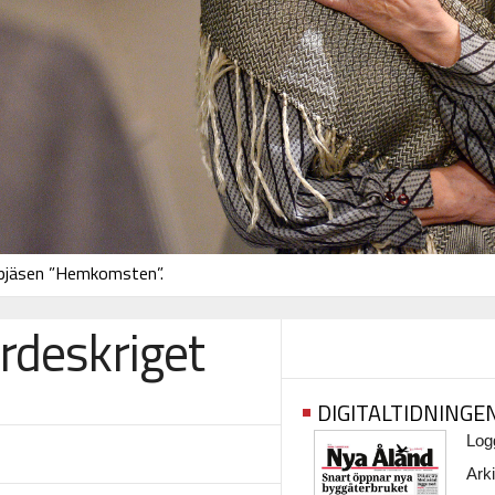
pjäsen ”Hemkomsten”.
rdeskriget
DIGITALTIDNINGE
Logg
Arki