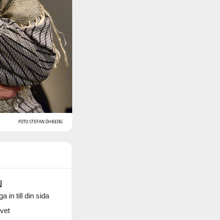
FOTO: STEFAN ÖHBERG
N
a in till din sida
vet