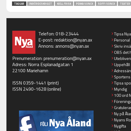
TAGGAR
INBÖRDESKRIGET
KJELL FRISK
PEKKA SONCK
SOFFI SONCK
TEATER
Telefon: 018-23444
Tipsa Ny
E-post:
redaktion@nyan.ax
Personal
Annons:
annons@nyan.ax
Skriv ins
OBS det 
Prenumeration:
prenumeration@nyan.ax
Utebliven
Adress: Norra Esplanadgatan 1
Uppehåll 
22100 Mariehamn
Adressän
Sportens
ISSN 0359-1441 (print)
Tipsa spo
ISSN 2490-1628 (online)
Myndig
100 ord f
Förening
Gratulera
Ny på Åla
Nyans Ro
Nygifta