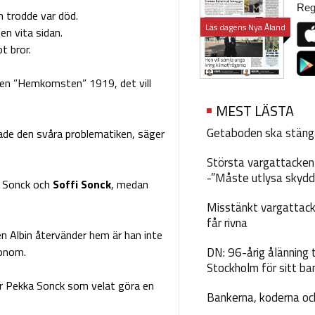
Regi
n trodde var död.
Läs dagens Nya Åland
en vita sidan.
t bror.
len ”Hemkomsten” 1919, det vill
MEST LÄSTA
Getaboden ska stäng
ade den svåra problematiken, säger
Största vargattacken i
-”Måste utlysa skydd
a Sonck och
Soffi Sonck
, medan
Misstänkt vargattack
får rivna
n Albin återvänder hem är han inte
onom.
DN: 96-årig ålänning t
Stockholm för sitt ba
er Pekka Sonck som velat göra en
Bankerna, koderna och