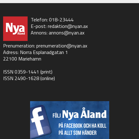
Telefon: 018-23444
E-post:
redaktion@nyan.ax
Annons:
annons@nyan.ax
Prenumeration:
prenumeration@nyan.ax
Adress: Norra Esplanadgatan 1
22100 Mariehamn
ISSN 0359-1441 (print)
ISSN 2490-1628 (online)