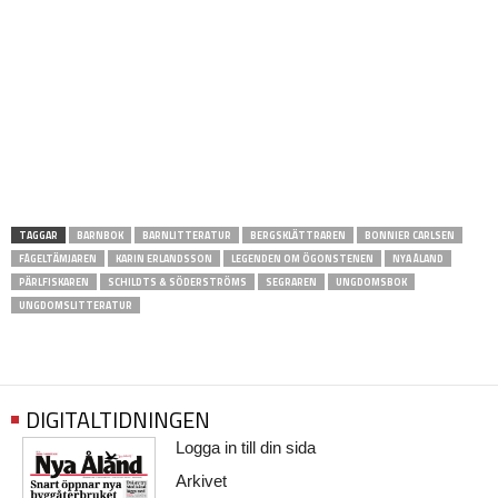
TAGGAR
BARNBOK
BARNLITTERATUR
BERGSKLÄTTRAREN
BONNIER CARLSEN
FÅGELTÄMJAREN
KARIN ERLANDSSON
LEGENDEN OM ÖGONSTENEN
NYA ÅLAND
PÄRLFISKAREN
SCHILDTS & SÖDERSTRÖMS
SEGRAREN
UNGDOMSBOK
UNGDOMSLITTERATUR
DIGITALTIDNINGEN
Logga in till din sida
Arkivet