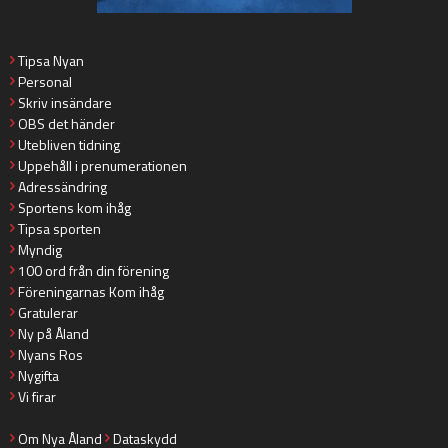
Tipsa Nyan
Personal
Skriv insändare
OBS det händer
Utebliven tidning
Uppehåll i prenumerationen
Adressändring
Sportens kom ihåg
Tipsa sporten
Myndig
100 ord från din förening
Föreningarnas Kom ihåg
Gratulerar
Ny på Åland
Nyans Ros
Nygifta
Vi firar
Om Nya Åland
Dataskydd