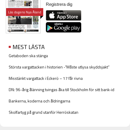
Registrera dig
Läs dagens Nya Åland
MEST LÄSTA
Getaboden ska stänga
Största vargattacken i historien -”Måste utlysa skyddsjakt”
Misstänkt vargattack i Eckerö – 17 får rivna
DN: 96-årig ålänning tvingas åka till Stockholm för sitt bank-id
Bankerna, koderna och åldringarna
Skolfartyg på grund utanför Herröskatan