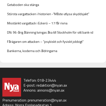
Getaboden ska stänga
Största vargattacken i historien -”Måste utlysa skyddsjakt”
Misstänkt vargattack i Eckerö – 17 får rivna
DN: 96-årig ålänning tvingas åka till Stockholm för sitt bank-id
Fårägaren om attacken – ”psykiskt och fysiskt jobbigt”
Bankerna, koderna och åldringarna
Telefon: 018-23444
E-post:
redaktion@nyan.ax
Annons:
annons@nyan.ax
Prenumeration:
prenumeration@nyan.ax
Adress: Norra Esplanadgatan 1