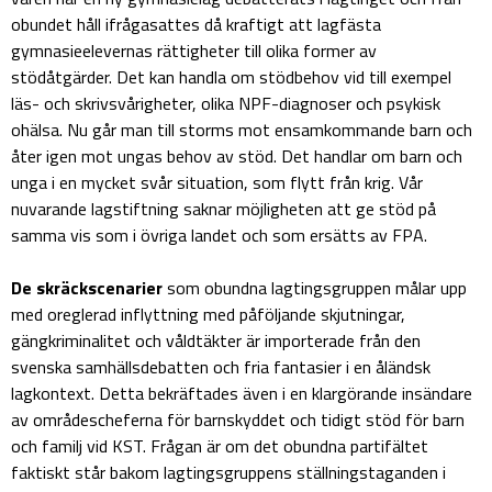
obundet håll ifrågasattes då kraftigt att lagfästa
gymnasieelevernas rättigheter till olika former av
stödåtgärder. Det kan handla om stödbehov vid till exempel
läs- och skrivsvårigheter, olika NPF-diagnoser och psykisk
ohälsa. Nu går man till storms mot ensamkommande barn och
åter igen mot ungas behov av stöd. Det handlar om barn och
unga i en mycket svår situation, som flytt från krig. Vår
nuvarande lagstiftning saknar möjligheten att ge stöd på
samma vis som i övriga landet och som ersätts av FPA.
De skräckscenarier
som obundna lagtingsgruppen målar upp
med oreglerad inflyttning med påföljande skjutningar,
gängkriminalitet och våldtäkter är importerade från den
svenska samhällsdebatten och fria fantasier i en åländsk
lagkontext. Detta bekräftades även i en klargörande insändare
av områdescheferna för barnskyddet och tidigt stöd för barn
och familj vid KST. Frågan är om det obundna partifältet
faktiskt står bakom lagtingsgruppens ställningstaganden i