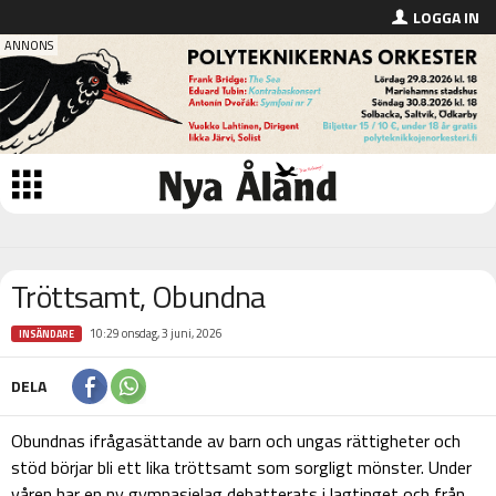
LOGGA IN
Tröttsamt, Obundna
10:29 onsdag, 3 juni, 2026
INSÄNDARE
DELA
Obundnas ifrågasättande av barn och ungas rättigheter och
stöd börjar bli ett lika tröttsamt som sorgligt mönster. Under
våren har en ny gymnasielag debatterats i lagtinget och från